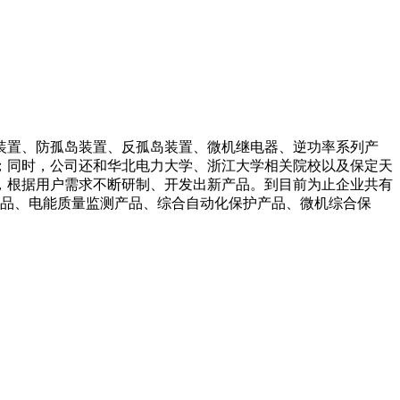
装置、防孤岛装置、反孤岛装置、微机继电器、逆功率系列产
；同时，公司还和华北电力大学、浙江大学相关院校以及保定天
，根据用户需求不断研制、开发出新产品。到目前为止企业共有
产品、电能质量监测产品、综合自动化保护产品、微机综合保