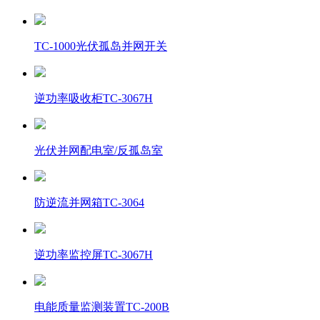
TC-1000光伏孤岛并网开关
逆功率吸收柜TC-3067H
光伏并网配电室/反孤岛室
防逆流并网箱TC-3064
逆功率监控屏TC-3067H
电能质量监测装置TC-200B