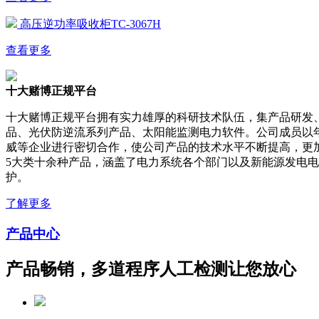
高压逆功率吸收柜TC-3067H
查看更多
十大赌博正规平台
十大赌博正规平台拥有实力雄厚的科研技术队伍，集产品研发
品、光伏防逆流系列产品、太阳能监测电力软件。公司成员以
威等企业进行密切合作，使公司产品的技术水平不断提高，更
5大类十余种产品，涵盖了电力系统各个部门以及新能源发电
护。
了解更多
产品中心
产品畅销，多道程序人工检测让您放心