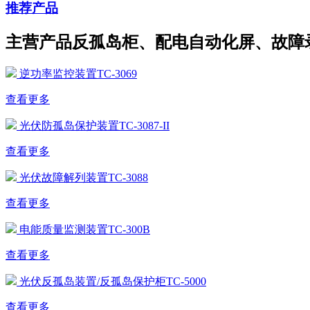
推荐产品
主营产品反孤岛柜、配电自动化屏、故障
逆功率监控装置TC-3069
查看更多
光伏防孤岛保护装置TC-3087-II
查看更多
光伏故障解列装置TC-3088
查看更多
电能质量监测装置TC-300B
查看更多
光伏反孤岛装置/反孤岛保护柜TC-5000
查看更多