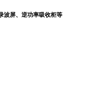
录波屏、逆功率吸收柜等