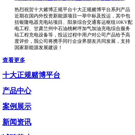
热烈祝贺十大赌博正规平台十大正规赌博平台系列产品
近期在国内外投资新能源项目一举中标及投运，其中包
括银隆电器充电站项目、阳泉综合交通客运枢纽10KV配
电工程、甘肃兰州中石油桃树坪加气加油充电综合服务
站工程充电设备等，投运过程中用户对公司产品给予高
度评价，我公司将携手同行企业界朋友共同发展，支持
国家新能源发展建设！
查看更多
十大正规赌博平台
产品中心
案例展示
新闻资讯