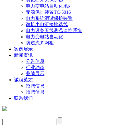
电力变电站自动化系列
无源保护装置TC-5016
电力系统消谐保护装置
微机小电流接地选线
电力设备无线测温监控系统
电力变电站自动化
防逆流并网柜
案例展示
新闻资讯
公告信息
行业动态
业绩展示
诚聘英才
招聘信息
招聘信息
联系我们