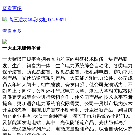
查看更多
高压逆功率吸收柜TC-3067H
查看更多
十大正规赌博平台
十大赌博正规平台拥有实力雄厚的科研技术队伍，集产品研
发、生产、销售为一体，生产电力系统综合自动化、各类电力
保护装置、防孤岛装置、反孤岛装置、微机继电器、逆功率系
列产品、光伏防逆流系列产品、太阳能监测电力软件。公司成
员以年轻人为主，朝气蓬勃、奋发自强，使公司充满活力，不
断向上；同时，公司还和华北电力大学、浙江大学相关院校以
及保定天威等企业进行密切合作，使公司产品的技术水平不断
提高，更加适合电力系统的实际需要。公司一贯以市场为技术
开发的先导，根据用户需求不断研制、开发出新产品。到目前
为止企业共有5大类十余种产品，涵盖了电力系统各个部门以
及新能源发电电站，其中，光伏防逆流产品、光伏防孤岛产
品、光伏故障解列产品、电能质量监测产品、综合自动化保护