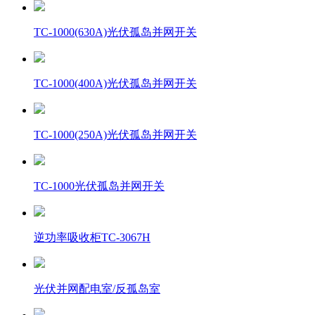
TC-1000(630A)光伏孤岛并网开关
TC-1000(400A)光伏孤岛并网开关
TC-1000(250A)光伏孤岛并网开关
TC-1000光伏孤岛并网开关
逆功率吸收柜TC-3067H
光伏并网配电室/反孤岛室