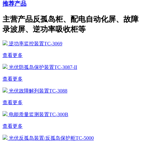
推荐产品
主营产品反孤岛柜、配电自动化屏、故障
录波屏、逆功率吸收柜等
逆功率监控装置TC-3069
查看更多
光伏防孤岛保护装置TC-3087-II
查看更多
光伏故障解列装置TC-3088
查看更多
电能质量监测装置TC-300B
查看更多
光伏反孤岛装置/反孤岛保护柜TC-5000