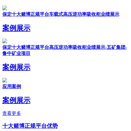
保定十大赌博正规平台车载式高压逆功率吸收柜业绩展示
案例展示
保定十大赌博正规平台高压逆功率吸收柜业绩展示-五矿集团-
鲁中矿业项目
案例展示
应用案例
案例展示
查看更多
十大赌博正规平台优势