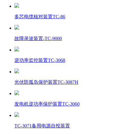
多芯电缆核对装置TC-86
故障录波装置-TC-9000
逆功率监控装置TC-3068
光伏防孤岛保护装置TC-3087H
发电机逆功率保护装置TC-3060
TC-3071备用电源自投装置