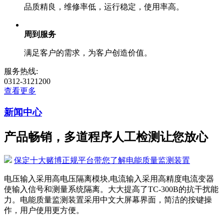
品质精良，维修率低，运行稳定，使用率高。
周到服务
满足客户的需求，为客户创造价值。
服务热线:
0312-3121200
查看更多
新闻中心
产品畅销，多道程序人工检测让您放心
保定十大赌博正规平台带您了解电能质量监测装置
电压输入采用高电压隔离模块,电流输入采用高精度电流变器
使输入信号和测量系统隔离。大大提高了TC-300B的抗干扰能
力。电能质量监测装置采用中文大屏幕界面，简洁的按键操
作，用户使用更方便。