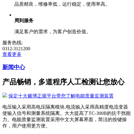
品质精良，维修率低，运行稳定，使用率高。
周到服务
满足客户的需求，为客户创造价值。
服务热线:
0312-3121200
查看更多
新闻中心
产品畅销，多道程序人工检测让您放心
保定十大赌博正规平台带您了解电能质量监测装置
电压输入采用高电压隔离模块,电流输入采用高精度电流变器
使输入信号和测量系统隔离。大大提高了TC-300B的抗干扰能
力。电能质量监测装置采用中文大屏幕界面，简洁的按键操
作，用户使用更方便。