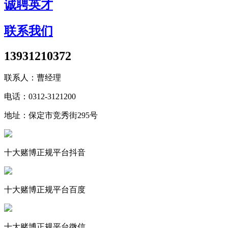
诚聘英才
联系我们
13931210372
联系人：曹经理
电话：0312-3121200
地址：保定市竞秀街295号
十大赌博正规平台抖音
十大赌博正规平台百度
十大赌博正规平台微信