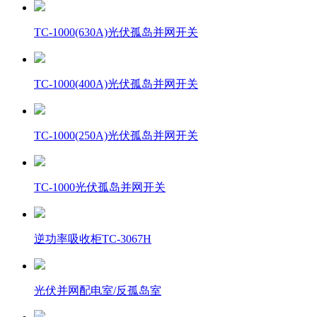
TC-1000(630A)光伏孤岛并网开关
TC-1000(400A)光伏孤岛并网开关
TC-1000(250A)光伏孤岛并网开关
TC-1000光伏孤岛并网开关
逆功率吸收柜TC-3067H
光伏并网配电室/反孤岛室