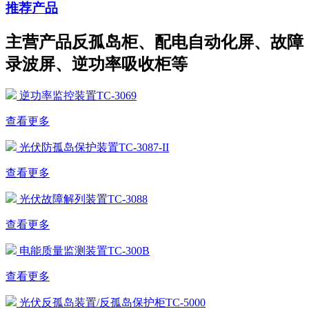
推荐产品
主营产品反孤岛柜、配电自动化屏、故障
录波屏、逆功率吸收柜等
逆功率监控装置TC-3069
查看更多
光伏防孤岛保护装置TC-3087-II
查看更多
光伏故障解列装置TC-3088
查看更多
电能质量监测装置TC-300B
查看更多
光伏反孤岛装置/反孤岛保护柜TC-5000