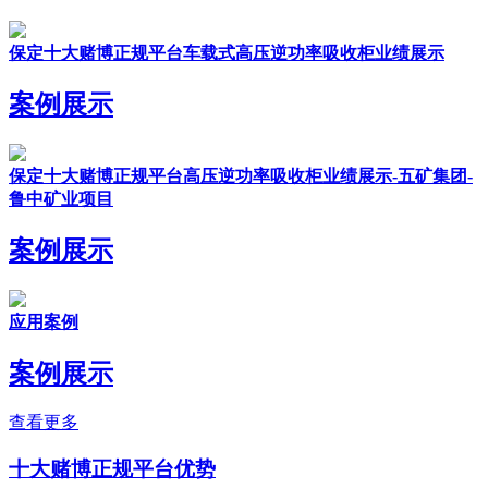
保定十大赌博正规平台车载式高压逆功率吸收柜业绩展示
案例展示
保定十大赌博正规平台高压逆功率吸收柜业绩展示-五矿集团-
鲁中矿业项目
案例展示
应用案例
案例展示
查看更多
十大赌博正规平台优势