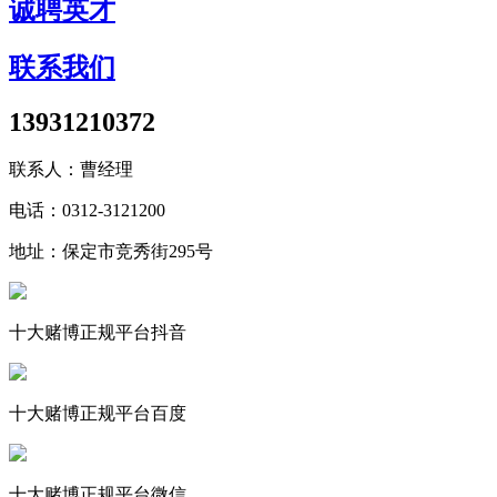
诚聘英才
联系我们
13931210372
联系人：曹经理
电话：0312-3121200
地址：保定市竞秀街295号
十大赌博正规平台抖音
十大赌博正规平台百度
十大赌博正规平台微信