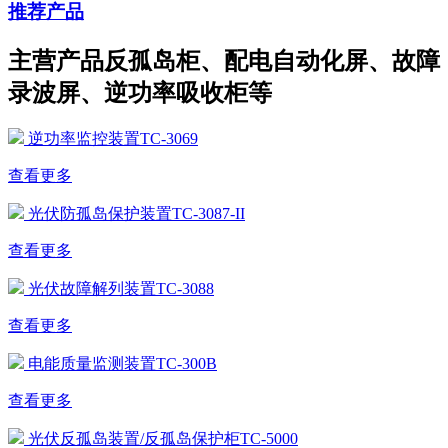
推荐产品
主营产品反孤岛柜、配电自动化屏、故障
录波屏、逆功率吸收柜等
逆功率监控装置TC-3069
查看更多
光伏防孤岛保护装置TC-3087-II
查看更多
光伏故障解列装置TC-3088
查看更多
电能质量监测装置TC-300B
查看更多
光伏反孤岛装置/反孤岛保护柜TC-5000