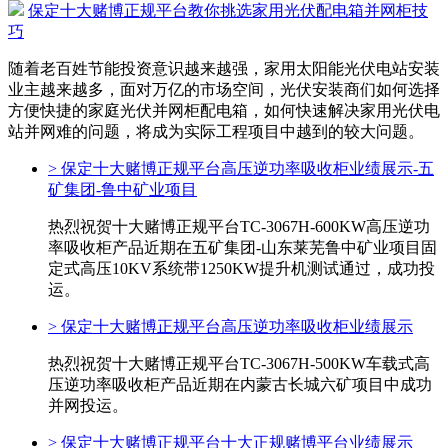
保定十大赌博正规平台教你挑选家用光伏配电箱并网柜技
巧
随着老百姓节能投资意识越来越强，家用太阳能光伏电站安装
业主越来越多，面对万亿的市场空间，光伏安装商们如何选择
方便快捷的家庭光伏并网柜配电箱，如何快速解决家用光伏电
站并网难的问题，将成为实际工程项目中越到的较大问题。
> 保定十大赌博正规平台高压逆功率吸收柜业绩展示-五
矿集团-鲁中矿业项目
热烈祝贺十大赌博正规平台TC-3067H-600KW高压逆功
率吸收柜产品近期在五矿集团-山东莱芜鲁中矿业项目固
定式高压10KV系统带1250KW提升机测试通过，成功投
运。
> 保定十大赌博正规平台高压逆功率吸收柜业绩展示
热烈祝贺十大赌博正规平台TC-3067H-500KW车载式高
压逆功率吸收柜产品近期在内蒙古长城六矿项目中成功
并网投运。
> 保定十大赌博正规平台十大正规赌博平台业绩展示