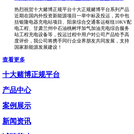
热烈祝贺十大赌博正规平台十大正规赌博平台系列产品
近期在国内外投资新能源项目一举中标及投运，其中包
括银隆电器充电站项目、阳泉综合交通客运枢纽10KV配
电工程、甘肃兰州中石油桃树坪加气加油充电综合服务
站工程充电设备等，投运过程中用户对公司产品给予高
度评价，我公司将携手同行企业界朋友共同发展，支持
国家新能源发展建设！
查看更多
十大赌博正规平台
产品中心
案例展示
新闻资讯