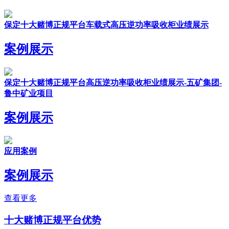
保定十大赌博正规平台车载式高压逆功率吸收柜业绩展示
案例展示
保定十大赌博正规平台高压逆功率吸收柜业绩展示-五矿集团-
鲁中矿业项目
案例展示
应用案例
案例展示
查看更多
十大赌博正规平台优势