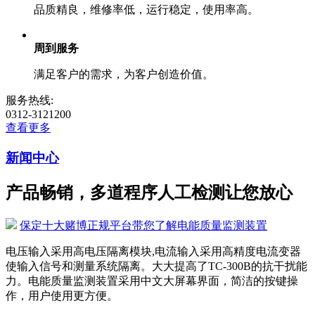
品质精良，维修率低，运行稳定，使用率高。
周到服务
满足客户的需求，为客户创造价值。
服务热线:
0312-3121200
查看更多
新闻中心
产品畅销，多道程序人工检测让您放心
保定十大赌博正规平台带您了解电能质量监测装置
电压输入采用高电压隔离模块,电流输入采用高精度电流变器
使输入信号和测量系统隔离。大大提高了TC-300B的抗干扰能
力。电能质量监测装置采用中文大屏幕界面，简洁的按键操
作，用户使用更方便。