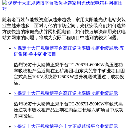
保定十大正规赌博平台教你挑选家用光伏配电箱并网柜技
巧
随着老百姓节能投资意识越来越强，家用太阳能光伏电站安装
业主越来越多，面对万亿的市场空间，光伏安装商们如何选择
方便快捷的家庭光伏并网柜配电箱，如何快速解决家用光伏电
站并网难的问题，将成为实际工程项目中越到的较大问题。
> 保定十大正规赌博平台高压逆功率吸收柜业绩展示-五
矿集团-鲁中矿业项目
热烈祝贺十大赌博正规平台TC-3067H-600KW高压逆功
率吸收柜产品近期在五矿集团-山东莱芜鲁中矿业项目固
定式高压10KV系统带1250KW提升机测试通过，成功投
运。
> 保定十大正规赌博平台高压逆功率吸收柜业绩展示
热烈祝贺十大赌博正规平台TC-3067H-500KW车载式高
压逆功率吸收柜产品近期在内蒙古长城六矿项目中成功
并网投运。
> 保定十大正规赌博平台十大正规赌博平台业绩展示