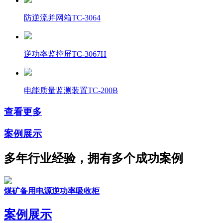
防逆流并网箱TC-3064
逆功率监控屏TC-3067H
电能质量监测装置TC-200B
查看更多
案例展示
多年行业经验，拥有多个成功案例
煤矿备用电源逆功率吸收柜
案例展示