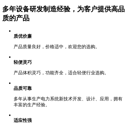
多年设备研发制造经验，为客户提供高品
质的产品
质优价廉
产品质量良好，价格适中，欢迎您的选购。
轻便灵巧
产品体积灵巧，功能齐全，适合轻便行业选购。
品质可靠
多年从事生产电力系统新技术开发、设计、应用，拥有
丰富的生产经验。
适应性强