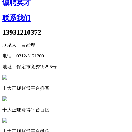
诚聘英才
联系我们
13931210372
联系人：曹经理
电话：0312-3121200
地址：保定市竞秀街295号
十大正规赌博平台抖音
十大正规赌博平台百度
十大正规赌博平台微信