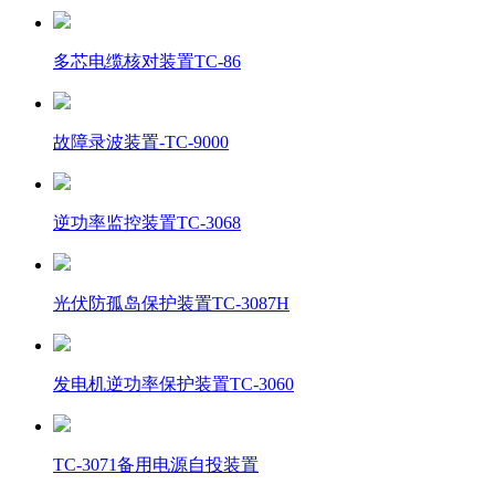
多芯电缆核对装置TC-86
故障录波装置-TC-9000
逆功率监控装置TC-3068
光伏防孤岛保护装置TC-3087H
发电机逆功率保护装置TC-3060
TC-3071备用电源自投装置