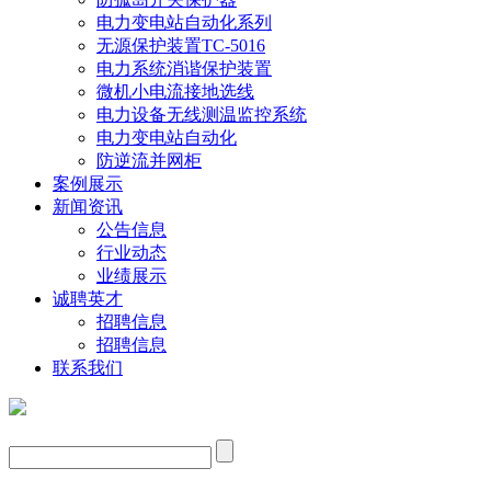
电力变电站自动化系列
无源保护装置TC-5016
电力系统消谐保护装置
微机小电流接地选线
电力设备无线测温监控系统
电力变电站自动化
防逆流并网柜
案例展示
新闻资讯
公告信息
行业动态
业绩展示
诚聘英才
招聘信息
招聘信息
联系我们