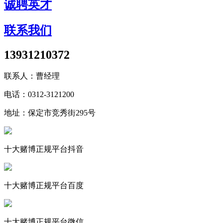
诚聘英才
联系我们
13931210372
联系人：曹经理
电话：0312-3121200
地址：保定市竞秀街295号
十大赌博正规平台抖音
十大赌博正规平台百度
十大赌博正规平台微信