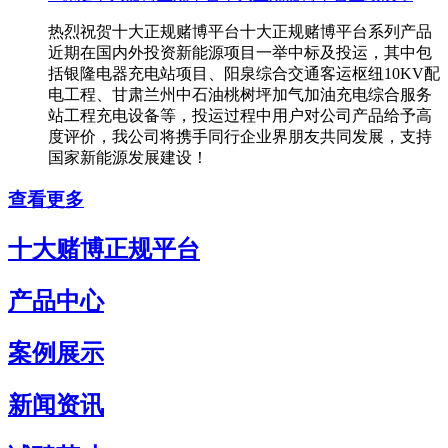
热烈祝贺十大正规赌博平台十大正规赌博平台系列产品
近期在国内外投资新能源项目一举中标及投运，其中包
括银隆电器充电站项目、阳泉综合交通客运枢纽10KV配
电工程、甘肃兰州中石油桃树坪加气加油充电综合服务
站工程充电设备等，投运过程中用户对公司产品给予高
度评价，我公司将携手同行企业界朋友共同发展，支持
国家新能源发展建设！
查看更多
十大赌博正规平台
产品中心
案例展示
新闻资讯