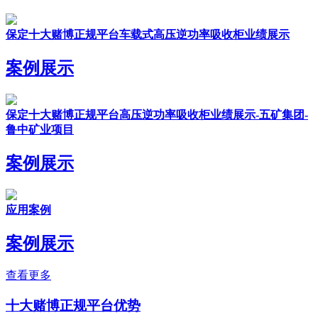
保定十大赌博正规平台车载式高压逆功率吸收柜业绩展示
案例展示
保定十大赌博正规平台高压逆功率吸收柜业绩展示-五矿集团-
鲁中矿业项目
案例展示
应用案例
案例展示
查看更多
十大赌博正规平台优势