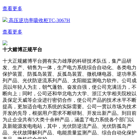
查看更多
高压逆功率吸收柜TC-3067H
查看更多
十大赌博正规平台
十大正规赌博平台拥有实力雄厚的科研技术队伍，集产品研
发、生产、销售为一体，生产电力系统综合自动化、各类电力
保护装置、防孤岛装置、反孤岛装置、微机继电器、逆功率系
列产品、光伏防逆流系列产品、太阳能监测电力软件。公司成
员以年轻人为主，朝气蓬勃、奋发自强，使公司充满活力，不
断向上；同时，公司还和华北电力大学、浙江大学相关院校以
及保定天威等企业进行密切合作，使公司产品的技术水平不断
提高，更加适合电力系统的实际需要。公司一贯以市场为技术
开发的先导，根据用户需求不断研制、开发出新产品。到目前
为止企业共有5大类十余种产品，涵盖了电力系统各个部门以
及新能源发电电站，其中，光伏防逆流产品、光伏防孤岛产
品、光伏故障解列产品、电能质量监测产品、综合自动化保护