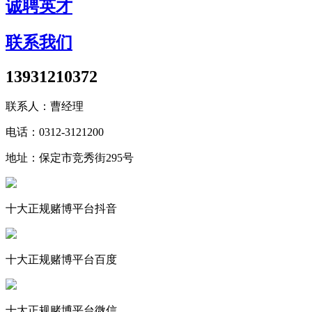
诚聘英才
联系我们
13931210372
联系人：曹经理
电话：0312-3121200
地址：保定市竞秀街295号
十大正规赌博平台抖音
十大正规赌博平台百度
十大正规赌博平台微信