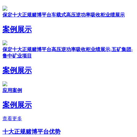
保定十大正规赌博平台车载式高压逆功率吸收柜业绩展示
案例展示
保定十大正规赌博平台高压逆功率吸收柜业绩展示-五矿集团-
鲁中矿业项目
案例展示
应用案例
案例展示
查看更多
十大正规赌博平台优势