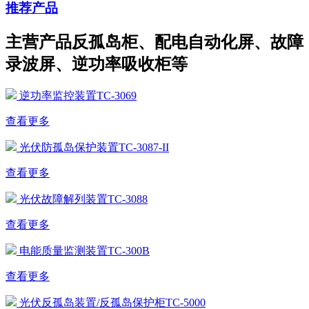
推荐产品
主营产品反孤岛柜、配电自动化屏、故障
录波屏、逆功率吸收柜等
逆功率监控装置TC-3069
查看更多
光伏防孤岛保护装置TC-3087-II
查看更多
光伏故障解列装置TC-3088
查看更多
电能质量监测装置TC-300B
查看更多
光伏反孤岛装置/反孤岛保护柜TC-5000