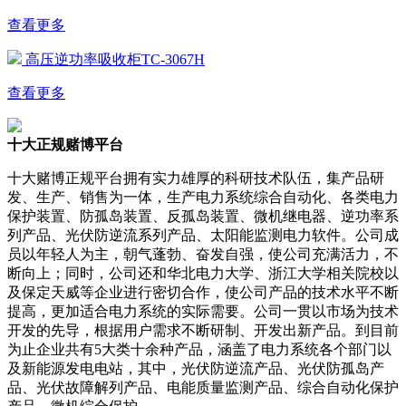
查看更多
高压逆功率吸收柜TC-3067H
查看更多
十大正规赌博平台
十大赌博正规平台拥有实力雄厚的科研技术队伍，集产品研
发、生产、销售为一体，生产电力系统综合自动化、各类电力
保护装置、防孤岛装置、反孤岛装置、微机继电器、逆功率系
列产品、光伏防逆流系列产品、太阳能监测电力软件。公司成
员以年轻人为主，朝气蓬勃、奋发自强，使公司充满活力，不
断向上；同时，公司还和华北电力大学、浙江大学相关院校以
及保定天威等企业进行密切合作，使公司产品的技术水平不断
提高，更加适合电力系统的实际需要。公司一贯以市场为技术
开发的先导，根据用户需求不断研制、开发出新产品。到目前
为止企业共有5大类十余种产品，涵盖了电力系统各个部门以
及新能源发电电站，其中，光伏防逆流产品、光伏防孤岛产
品、光伏故障解列产品、电能质量监测产品、综合自动化保护