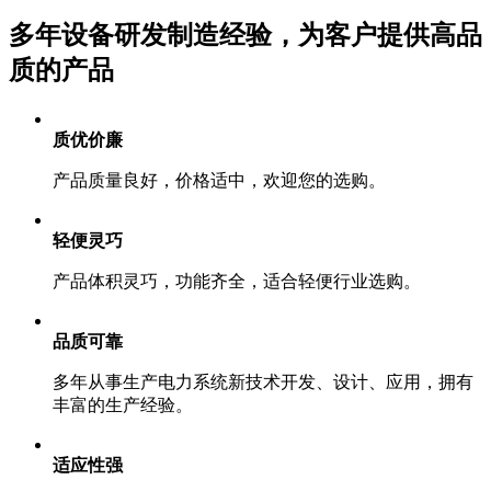
多年设备研发制造经验，为客户提供高品
质的产品
质优价廉
产品质量良好，价格适中，欢迎您的选购。
轻便灵巧
产品体积灵巧，功能齐全，适合轻便行业选购。
品质可靠
多年从事生产电力系统新技术开发、设计、应用，拥有
丰富的生产经验。
适应性强