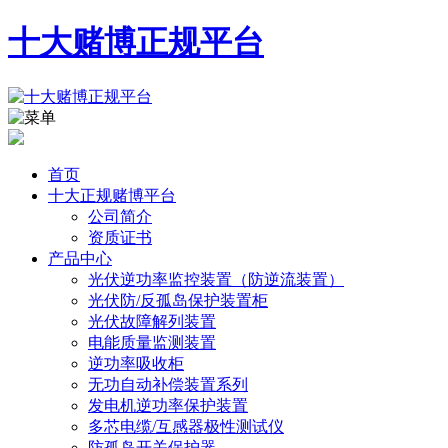
十大赌博正规平台
首页
十大正规赌博平台
公司简介
资质证书
产品中心
光伏逆功率监控装置（防逆流装置）
光伏防/反孤岛保护装置柜
光伏故障解列装置
电能质量监测装置
逆功率吸收柜
无功自动补偿装置系列
发电机逆功率保护装置
多芯电缆/互感器极性测试仪
防孤岛开关保护器