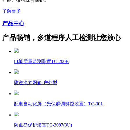
产品、微机综合保护。
了解更多
产品中心
产品畅销，多道程序人工检测让您放心
电能质量监测装置TC-200B
防逆流并网箱-户外型
配电自动化屏（光伏群调群控装置）TC-901
防孤岛保护装置TC-3087(3U)