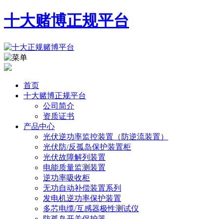
十大赌博正规平台
首页
十大赌博正规平台
公司简介
资质证书
产品中心
光伏逆功率监控装置（防逆流装置）
光伏防/反孤岛保护装置柜
光伏故障解列装置
电能质量监测装置
逆功率吸收柜
无功自动补偿装置系列
发电机逆功率保护装置
多芯电缆/互感器极性测试仪
防孤岛开关保护器