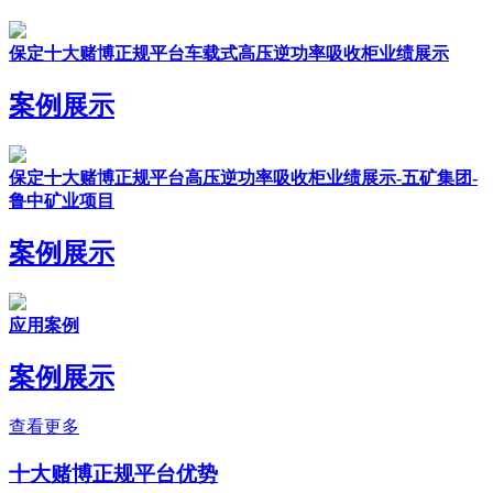
保定十大赌博正规平台车载式高压逆功率吸收柜业绩展示
案例展示
保定十大赌博正规平台高压逆功率吸收柜业绩展示-五矿集团-
鲁中矿业项目
案例展示
应用案例
案例展示
查看更多
十大赌博正规平台优势