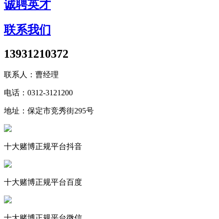
诚聘英才
联系我们
13931210372
联系人：曹经理
电话：0312-3121200
地址：保定市竞秀街295号
十大赌博正规平台抖音
十大赌博正规平台百度
十大赌博正规平台微信