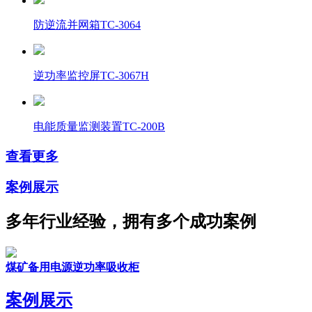
防逆流并网箱TC-3064
逆功率监控屏TC-3067H
电能质量监测装置TC-200B
查看更多
案例展示
多年行业经验，拥有多个成功案例
煤矿备用电源逆功率吸收柜
案例展示