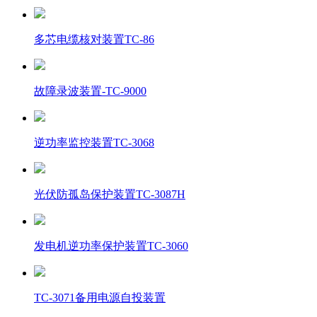
多芯电缆核对装置TC-86
故障录波装置-TC-9000
逆功率监控装置TC-3068
光伏防孤岛保护装置TC-3087H
发电机逆功率保护装置TC-3060
TC-3071备用电源自投装置