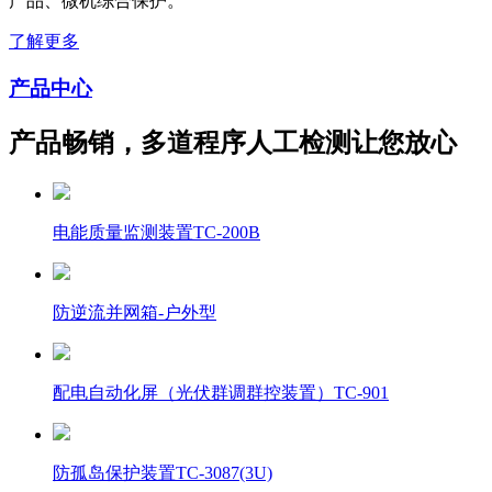
产品、微机综合保护。
了解更多
产品中心
产品畅销，多道程序人工检测让您放心
电能质量监测装置TC-200B
防逆流并网箱-户外型
配电自动化屏（光伏群调群控装置）TC-901
防孤岛保护装置TC-3087(3U)