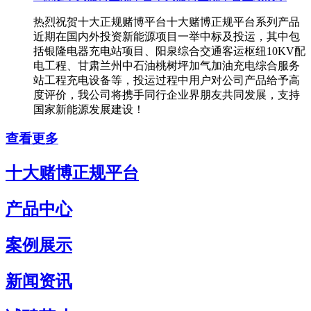
热烈祝贺十大正规赌博平台十大赌博正规平台系列产品
近期在国内外投资新能源项目一举中标及投运，其中包
括银隆电器充电站项目、阳泉综合交通客运枢纽10KV配
电工程、甘肃兰州中石油桃树坪加气加油充电综合服务
站工程充电设备等，投运过程中用户对公司产品给予高
度评价，我公司将携手同行企业界朋友共同发展，支持
国家新能源发展建设！
查看更多
十大赌博正规平台
产品中心
案例展示
新闻资讯