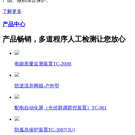
产品、微机综合保护。
了解更多
产品中心
产品畅销，多道程序人工检测让您放心
电能质量监测装置TC-200B
防逆流并网箱-户外型
配电自动化屏（光伏群调群控装置）TC-901
防孤岛保护装置TC-3087(3U)