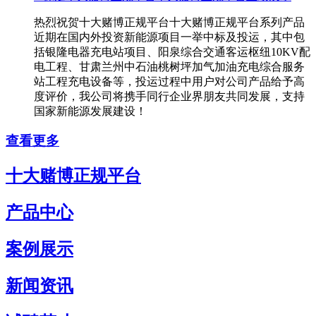
热烈祝贺十大赌博正规平台十大赌博正规平台系列产品
近期在国内外投资新能源项目一举中标及投运，其中包
括银隆电器充电站项目、阳泉综合交通客运枢纽10KV配
电工程、甘肃兰州中石油桃树坪加气加油充电综合服务
站工程充电设备等，投运过程中用户对公司产品给予高
度评价，我公司将携手同行企业界朋友共同发展，支持
国家新能源发展建设！
查看更多
十大赌博正规平台
产品中心
案例展示
新闻资讯