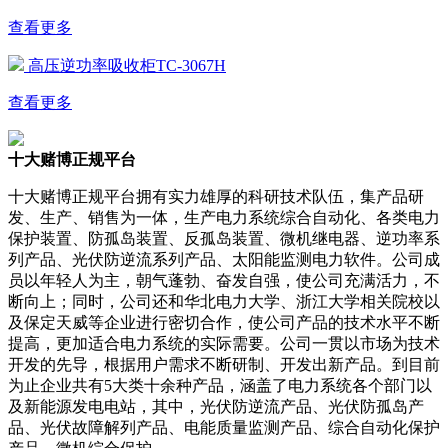
查看更多
高压逆功率吸收柜TC-3067H
查看更多
十大赌博正规平台
十大赌博正规平台拥有实力雄厚的科研技术队伍，集产品研
发、生产、销售为一体，生产电力系统综合自动化、各类电力
保护装置、防孤岛装置、反孤岛装置、微机继电器、逆功率系
列产品、光伏防逆流系列产品、太阳能监测电力软件。公司成
员以年轻人为主，朝气蓬勃、奋发自强，使公司充满活力，不
断向上；同时，公司还和华北电力大学、浙江大学相关院校以
及保定天威等企业进行密切合作，使公司产品的技术水平不断
提高，更加适合电力系统的实际需要。公司一贯以市场为技术
开发的先导，根据用户需求不断研制、开发出新产品。到目前
为止企业共有5大类十余种产品，涵盖了电力系统各个部门以
及新能源发电电站，其中，光伏防逆流产品、光伏防孤岛产
品、光伏故障解列产品、电能质量监测产品、综合自动化保护