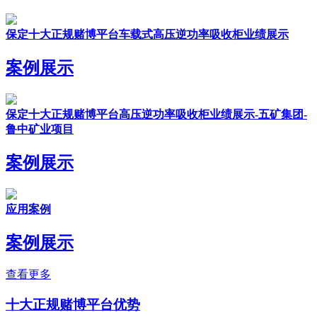
保定十大正规赌博平台车载式高压逆功率吸收柜业绩展示
案例展示
保定十大正规赌博平台高压逆功率吸收柜业绩展示-五矿集团-
鲁中矿业项目
案例展示
应用案例
案例展示
查看更多
十大正规赌博平台优势