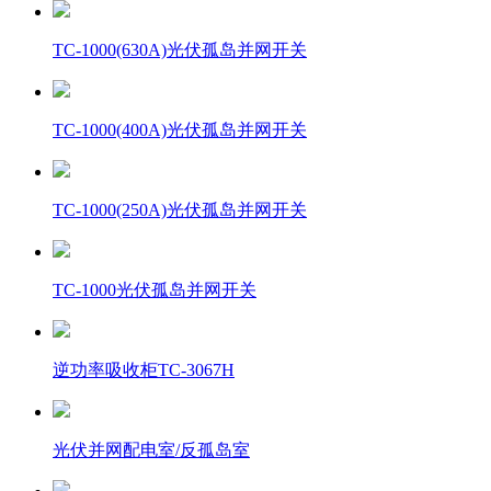
TC-1000(630A)光伏孤岛并网开关
TC-1000(400A)光伏孤岛并网开关
TC-1000(250A)光伏孤岛并网开关
TC-1000光伏孤岛并网开关
逆功率吸收柜TC-3067H
光伏并网配电室/反孤岛室