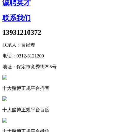
诚聘英才
联系我们
13931210372
联系人：曹经理
电话：0312-3121200
地址：保定市竞秀街295号
十大赌博正规平台抖音
十大赌博正规平台百度
十大赌博正规平台微信