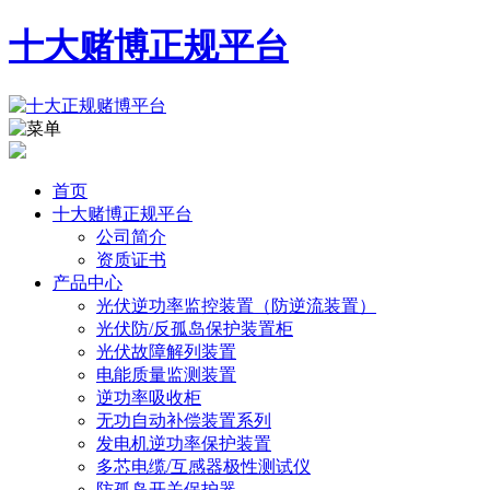
十大赌博正规平台
首页
十大赌博正规平台
公司简介
资质证书
产品中心
光伏逆功率监控装置（防逆流装置）
光伏防/反孤岛保护装置柜
光伏故障解列装置
电能质量监测装置
逆功率吸收柜
无功自动补偿装置系列
发电机逆功率保护装置
多芯电缆/互感器极性测试仪
防孤岛开关保护器