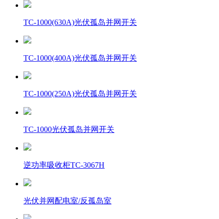
TC-1000(630A)光伏孤岛并网开关
TC-1000(400A)光伏孤岛并网开关
TC-1000(250A)光伏孤岛并网开关
TC-1000光伏孤岛并网开关
逆功率吸收柜TC-3067H
光伏并网配电室/反孤岛室