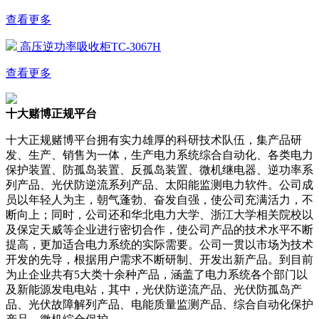
查看更多
高压逆功率吸收柜TC-3067H
查看更多
十大赌博正规平台
十大正规赌博平台拥有实力雄厚的科研技术队伍，集产品研
发、生产、销售为一体，生产电力系统综合自动化、各类电力
保护装置、防孤岛装置、反孤岛装置、微机继电器、逆功率系
列产品、光伏防逆流系列产品、太阳能监测电力软件。公司成
员以年轻人为主，朝气蓬勃、奋发自强，使公司充满活力，不
断向上；同时，公司还和华北电力大学、浙江大学相关院校以
及保定天威等企业进行密切合作，使公司产品的技术水平不断
提高，更加适合电力系统的实际需要。公司一贯以市场为技术
开发的先导，根据用户需求不断研制、开发出新产品。到目前
为止企业共有5大类十余种产品，涵盖了电力系统各个部门以
及新能源发电电站，其中，光伏防逆流产品、光伏防孤岛产
品、光伏故障解列产品、电能质量监测产品、综合自动化保护