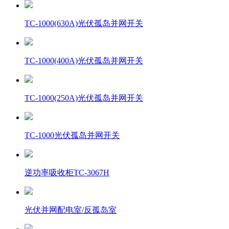
TC-1000(630A)光伏孤岛并网开关
TC-1000(400A)光伏孤岛并网开关
TC-1000(250A)光伏孤岛并网开关
TC-1000光伏孤岛并网开关
逆功率吸收柜TC-3067H
光伏并网配电室/反孤岛室