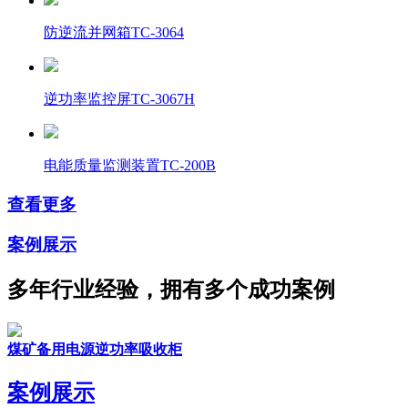
防逆流并网箱TC-3064
逆功率监控屏TC-3067H
电能质量监测装置TC-200B
查看更多
案例展示
多年行业经验，拥有多个成功案例
煤矿备用电源逆功率吸收柜
案例展示