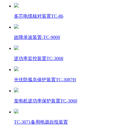
多芯电缆核对装置TC-86
故障录波装置-TC-9000
逆功率监控装置TC-3068
光伏防孤岛保护装置TC-3087H
发电机逆功率保护装置TC-3060
TC-3071备用电源自投装置