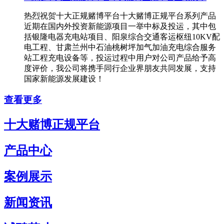
热烈祝贺十大正规赌博平台十大赌博正规平台系列产品
近期在国内外投资新能源项目一举中标及投运，其中包
括银隆电器充电站项目、阳泉综合交通客运枢纽10KV配
电工程、甘肃兰州中石油桃树坪加气加油充电综合服务
站工程充电设备等，投运过程中用户对公司产品给予高
度评价，我公司将携手同行企业界朋友共同发展，支持
国家新能源发展建设！
查看更多
十大赌博正规平台
产品中心
案例展示
新闻资讯