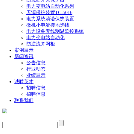
电力变电站自动化系列
无源保护装置TC-5016
电力系统消谐保护装置
微机小电流接地选线
电力设备无线测温监控系统
电力变电站自动化
防逆流并网柜
案例展示
新闻资讯
公告信息
行业动态
业绩展示
诚聘英才
招聘信息
招聘信息
联系我们