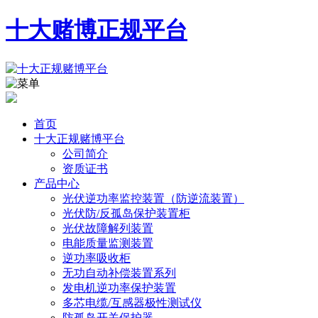
十大赌博正规平台
首页
十大正规赌博平台
公司简介
资质证书
产品中心
光伏逆功率监控装置（防逆流装置）
光伏防/反孤岛保护装置柜
光伏故障解列装置
电能质量监测装置
逆功率吸收柜
无功自动补偿装置系列
发电机逆功率保护装置
多芯电缆/互感器极性测试仪
防孤岛开关保护器