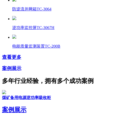
防逆流并网箱TC-3064
逆功率监控屏TC-3067H
电能质量监测装置TC-200B
查看更多
案例展示
多年行业经验，拥有多个成功案例
煤矿备用电源逆功率吸收柜
案例展示