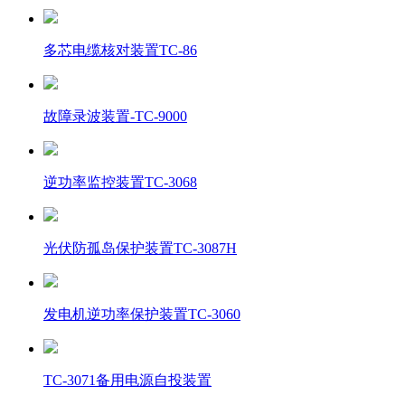
多芯电缆核对装置TC-86
故障录波装置-TC-9000
逆功率监控装置TC-3068
光伏防孤岛保护装置TC-3087H
发电机逆功率保护装置TC-3060
TC-3071备用电源自投装置