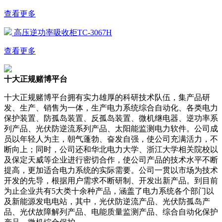
查看更多
高压逆功率吸收柜TC-3067H
查看更多
十大正规赌博平台
十大正规赌博平台拥有实力雄厚的科研技术队伍，集产品研
发、生产、销售为一体，生产电力系统综合自动化、各类电力
保护装置、防孤岛装置、反孤岛装置、微机继电器、逆功率系
列产品、光伏防逆流系列产品、太阳能监测电力软件。公司成
员以年轻人为主，朝气蓬勃、奋发自强，使公司充满活力，不
断向上；同时，公司还和华北电力大学、浙江大学相关院校以
及保定天威等企业进行密切合作，使公司产品的技术水平不断
提高，更加适合电力系统的实际需要。公司一贯以市场为技术
开发的先导，根据用户需求不断研制、开发出新产品。到目前
为止企业共有5大类十余种产品，涵盖了电力系统各个部门以
及新能源发电电站，其中，光伏防逆流产品、光伏防孤岛产
品、光伏故障解列产品、电能质量监测产品、综合自动化保护