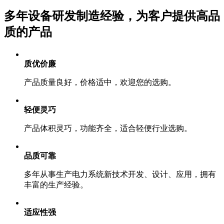
多年设备研发制造经验，为客户提供高品
质的产品
质优价廉
产品质量良好，价格适中，欢迎您的选购。
轻便灵巧
产品体积灵巧，功能齐全，适合轻便行业选购。
品质可靠
多年从事生产电力系统新技术开发、设计、应用，拥有
丰富的生产经验。
适应性强