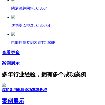
防逆流并网箱TC-3064
逆功率监控屏TC-3067H
电能质量监测装置TC-200B
查看更多
案例展示
多年行业经验，拥有多个成功案例
煤矿备用电源逆功率吸收柜
案例展示