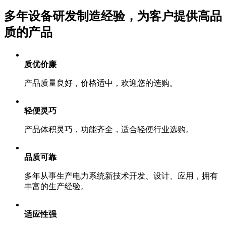
多年设备研发制造经验，为客户提供高品
质的产品
质优价廉
产品质量良好，价格适中，欢迎您的选购。
轻便灵巧
产品体积灵巧，功能齐全，适合轻便行业选购。
品质可靠
多年从事生产电力系统新技术开发、设计、应用，拥有
丰富的生产经验。
适应性强