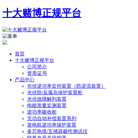
十大赌博正规平台
首页
十大赌博正规平台
公司简介
资质证书
产品中心
光伏逆功率监控装置（防逆流装置）
光伏防/反孤岛保护装置柜
光伏故障解列装置
电能质量监测装置
逆功率吸收柜
无功自动补偿装置系列
发电机逆功率保护装置
多芯电缆/互感器极性测试仪
防孤岛开关保护器