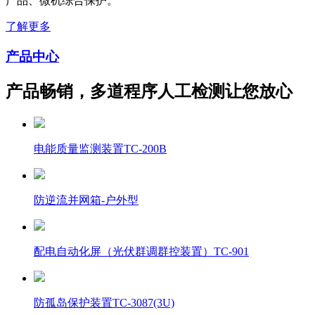
产品、微机综合保护。
了解更多
产品中心
产品畅销，多道程序人工检测让您放心
电能质量监测装置TC-200B
防逆流并网箱-户外型
配电自动化屏（光伏群调群控装置）TC-901
防孤岛保护装置TC-3087(3U)