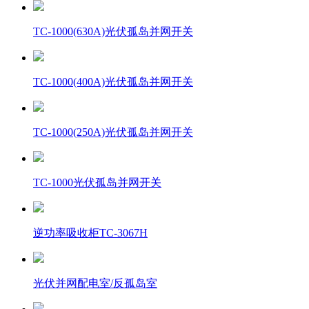
TC-1000(630A)光伏孤岛并网开关
TC-1000(400A)光伏孤岛并网开关
TC-1000(250A)光伏孤岛并网开关
TC-1000光伏孤岛并网开关
逆功率吸收柜TC-3067H
光伏并网配电室/反孤岛室