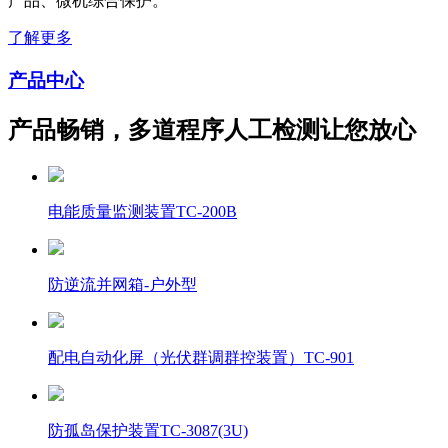
产品、微机综合保护。
了解更多
产品中心
产品畅销，多道程序人工检测让您放心
电能质量监测装置TC-200B
防逆流并网箱-户外型
配电自动化屏（光伏群调群控装置）TC-901
防孤岛保护装置TC-3087(3U)