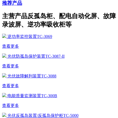
推荐产品
主营产品反孤岛柜、配电自动化屏、故障
录波屏、逆功率吸收柜等
逆功率监控装置TC-3069
查看更多
光伏防孤岛保护装置TC-3087-II
查看更多
光伏故障解列装置TC-3088
查看更多
电能质量监测装置TC-300B
查看更多
光伏反孤岛装置/反孤岛保护柜TC-5000