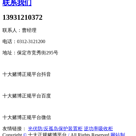
联系我们
13931210372
联系人：曹经理
电话：0312-3121200
地址：保定市竞秀街295号
十大赌博正规平台抖音
十大赌博正规平台百度
十大赌博正规平台微信
友情链接：
光伏防/反孤岛保护装置柜
逆功率吸收柜
Copyright
©
十大正规赌博平台
/
All Rights Reserved
网站制