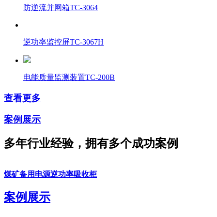
防逆流并网箱TC-3064
逆功率监控屏TC-3067H
电能质量监测装置TC-200B
查看更多
案例展示
多年行业经验，拥有多个成功案例
煤矿备用电源逆功率吸收柜
案例展示