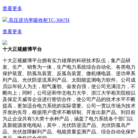
查看更多
高压逆功率吸收柜TC-3067H
查看更多
十大正规赌博平台
十大正规赌博平台拥有实力雄厚的科研技术队伍，集产品研
发、生产、销售为一体，生产电力系统综合自动化、各类电力
保护装置、防孤岛装置、反孤岛装置、微机继电器、逆功率系
列产品、光伏防逆流系列产品、太阳能监测电力软件。公司成
员以年轻人为主，朝气蓬勃、奋发自强，使公司充满活力，不
断向上；同时，公司还和华北电力大学、浙江大学相关院校以
及保定天威等企业进行密切合作，使公司产品的技术水平不断
提高，更加适合电力系统的实际需要。公司一贯以市场为技术
开发的先导，根据用户需求不断研制、开发出新产品。到目前
为止企业共有5大类十余种产品，涵盖了电力系统各个部门以
及新能源发电电站，其中，光伏防逆流产品、光伏防孤岛产
品、光伏故障解列产品、电能质量监测产品、综合自动化保护