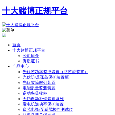
十大赌博正规平台
首页
十大赌博正规平台
公司简介
资质证书
产品中心
光伏逆功率监控装置（防逆流装置）
光伏防/反孤岛保护装置柜
光伏故障解列装置
电能质量监测装置
逆功率吸收柜
无功自动补偿装置系列
发电机逆功率保护装置
多芯电缆/互感器极性测试仪
防孤岛开关保护器