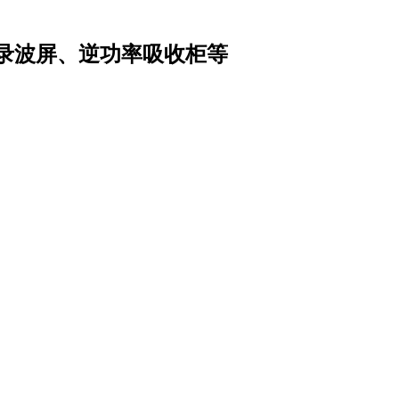
录波屏、逆功率吸收柜等