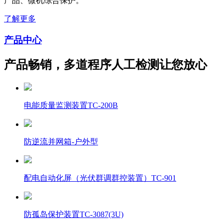
产品、微机综合保护。
了解更多
产品中心
产品畅销，多道程序人工检测让您放心
电能质量监测装置TC-200B
防逆流并网箱-户外型
配电自动化屏（光伏群调群控装置）TC-901
防孤岛保护装置TC-3087(3U)