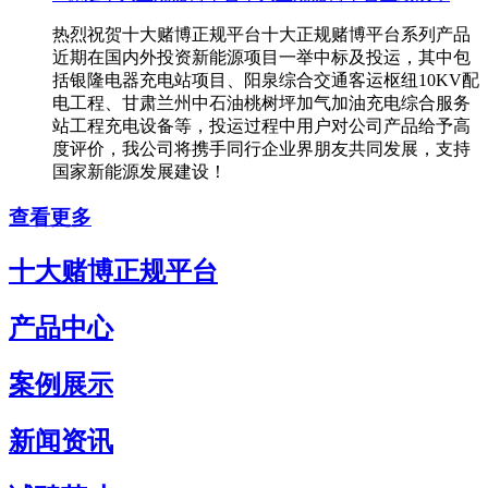
热烈祝贺十大赌博正规平台十大正规赌博平台系列产品
近期在国内外投资新能源项目一举中标及投运，其中包
括银隆电器充电站项目、阳泉综合交通客运枢纽10KV配
电工程、甘肃兰州中石油桃树坪加气加油充电综合服务
站工程充电设备等，投运过程中用户对公司产品给予高
度评价，我公司将携手同行企业界朋友共同发展，支持
国家新能源发展建设！
查看更多
十大赌博正规平台
产品中心
案例展示
新闻资讯