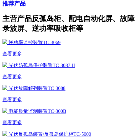
推荐产品
主营产品反孤岛柜、配电自动化屏、故障
录波屏、逆功率吸收柜等
逆功率监控装置TC-3069
查看更多
光伏防孤岛保护装置TC-3087-II
查看更多
光伏故障解列装置TC-3088
查看更多
电能质量监测装置TC-300B
查看更多
光伏反孤岛装置/反孤岛保护柜TC-5000