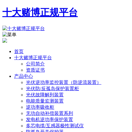
十大赌博正规平台
首页
十大赌博正规平台
公司简介
资质证书
产品中心
光伏逆功率监控装置（防逆流装置）
光伏防/反孤岛保护装置柜
光伏故障解列装置
电能质量监测装置
逆功率吸收柜
无功自动补偿装置系列
发电机逆功率保护装置
多芯电缆/互感器极性测试仪
防孤岛开关保护器