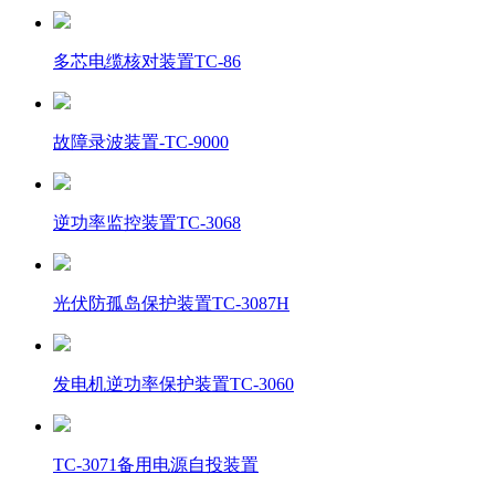
多芯电缆核对装置TC-86
故障录波装置-TC-9000
逆功率监控装置TC-3068
光伏防孤岛保护装置TC-3087H
发电机逆功率保护装置TC-3060
TC-3071备用电源自投装置