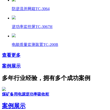
防逆流并网箱TC-3064
逆功率监控屏TC-3067H
电能质量监测装置TC-200B
查看更多
案例展示
多年行业经验，拥有多个成功案例
煤矿备用电源逆功率吸收柜
案例展示