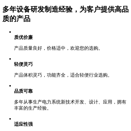
多年设备研发制造经验，为客户提供高品
质的产品
质优价廉
产品质量良好，价格适中，欢迎您的选购。
轻便灵巧
产品体积灵巧，功能齐全，适合轻便行业选购。
品质可靠
多年从事生产电力系统新技术开发、设计、应用，拥有
丰富的生产经验。
适应性强