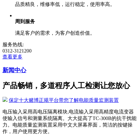
品质精良，维修率低，运行稳定，使用率高。
周到服务
满足客户的需求，为客户创造价值。
服务热线:
0312-3121200
查看更多
新闻中心
产品畅销，多道程序人工检测让您放心
保定十大赌博正规平台带您了解电能质量监测装置
电压输入采用高电压隔离模块,电流输入采用高精度电流变器
使输入信号和测量系统隔离。大大提高了TC-300B的抗干扰能
力。电能质量监测装置采用中文大屏幕界面，简洁的按键操
作，用户使用更方便。