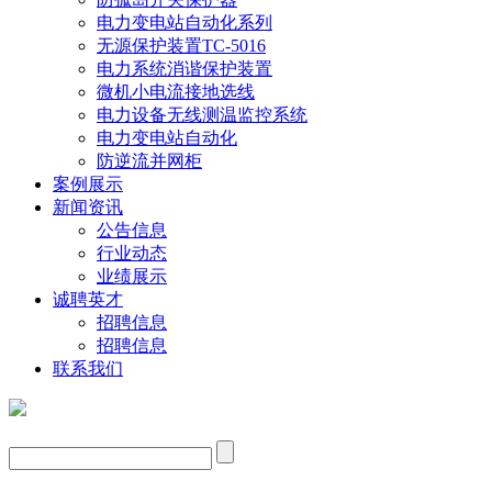
电力变电站自动化系列
无源保护装置TC-5016
电力系统消谐保护装置
微机小电流接地选线
电力设备无线测温监控系统
电力变电站自动化
防逆流并网柜
案例展示
新闻资讯
公告信息
行业动态
业绩展示
诚聘英才
招聘信息
招聘信息
联系我们