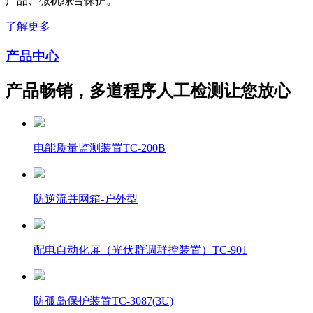
产品、微机综合保护。
了解更多
产品中心
产品畅销，多道程序人工检测让您放心
电能质量监测装置TC-200B
防逆流并网箱-户外型
配电自动化屏（光伏群调群控装置）TC-901
防孤岛保护装置TC-3087(3U)