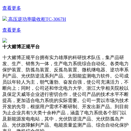
查看更多
高压逆功率吸收柜TC-3067H
查看更多
十大赌博正规平台
十大赌博正规平台拥有实力雄厚的科研技术队伍，集产品研
发、生产、销售为一体，生产电力系统综合自动化、各类电力
保护装置、防孤岛装置、反孤岛装置、微机继电器、逆功率系
列产品、光伏防逆流系列产品、太阳能监测电力软件。公司成
员以年轻人为主，朝气蓬勃、奋发自强，使公司充满活力，不
断向上；同时，公司还和华北电力大学、浙江大学相关院校以
及保定天威等企业进行密切合作，使公司产品的技术水平不断
提高，更加适合电力系统的实际需要。公司一贯以市场为技术
开发的先导，根据用户需求不断研制、开发出新产品。到目前
为止企业共有5大类十余种产品，涵盖了电力系统各个部门以
及新能源发电电站，其中，光伏防逆流产品、光伏防孤岛产
品、光伏故障解列产品、电能质量监测产品、综合自动化保护