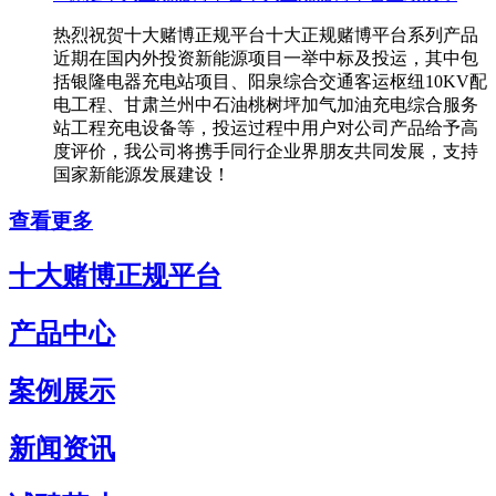
热烈祝贺十大赌博正规平台十大正规赌博平台系列产品
近期在国内外投资新能源项目一举中标及投运，其中包
括银隆电器充电站项目、阳泉综合交通客运枢纽10KV配
电工程、甘肃兰州中石油桃树坪加气加油充电综合服务
站工程充电设备等，投运过程中用户对公司产品给予高
度评价，我公司将携手同行企业界朋友共同发展，支持
国家新能源发展建设！
查看更多
十大赌博正规平台
产品中心
案例展示
新闻资讯