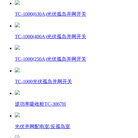
TC-1000(630A)光伏孤岛并网开关
TC-1000(400A)光伏孤岛并网开关
TC-1000(250A)光伏孤岛并网开关
TC-1000光伏孤岛并网开关
逆功率吸收柜TC-3067H
光伏并网配电室/反孤岛室