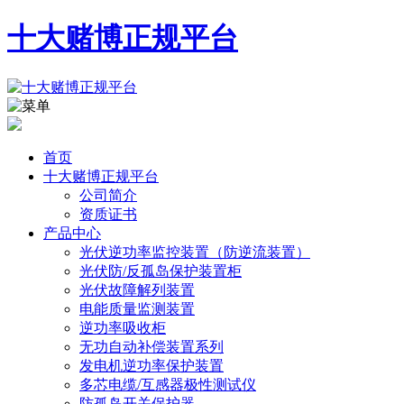
十大赌博正规平台
首页
十大赌博正规平台
公司简介
资质证书
产品中心
光伏逆功率监控装置（防逆流装置）
光伏防/反孤岛保护装置柜
光伏故障解列装置
电能质量监测装置
逆功率吸收柜
无功自动补偿装置系列
发电机逆功率保护装置
多芯电缆/互感器极性测试仪
防孤岛开关保护器