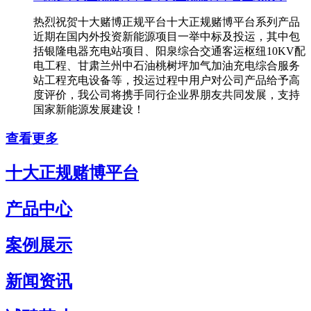
热烈祝贺十大赌博正规平台十大正规赌博平台系列产品
近期在国内外投资新能源项目一举中标及投运，其中包
括银隆电器充电站项目、阳泉综合交通客运枢纽10KV配
电工程、甘肃兰州中石油桃树坪加气加油充电综合服务
站工程充电设备等，投运过程中用户对公司产品给予高
度评价，我公司将携手同行企业界朋友共同发展，支持
国家新能源发展建设！
查看更多
十大正规赌博平台
产品中心
案例展示
新闻资讯