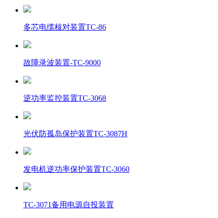
多芯电缆核对装置TC-86
故障录波装置-TC-9000
逆功率监控装置TC-3068
光伏防孤岛保护装置TC-3087H
发电机逆功率保护装置TC-3060
TC-3071备用电源自投装置