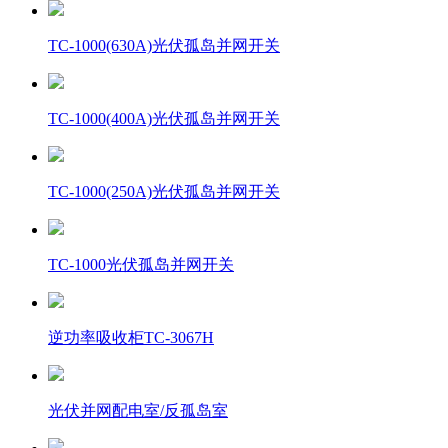
TC-1000(630A)光伏孤岛并网开关
TC-1000(400A)光伏孤岛并网开关
TC-1000(250A)光伏孤岛并网开关
TC-1000光伏孤岛并网开关
逆功率吸收柜TC-3067H
光伏并网配电室/反孤岛室