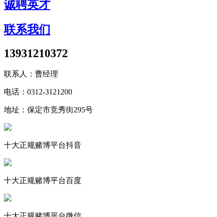
诚聘英才
联系我们
13931210372
联系人：曹经理
电话：0312-3121200
地址：保定市竞秀街295号
十大正规赌博平台抖音
十大正规赌博平台百度
十大正规赌博平台微信