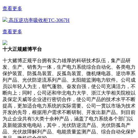
查看更多
高压逆功率吸收柜TC-3067H
查看更多
十大正规赌博平台
十大赌博正规平台拥有实力雄厚的科研技术队伍，集产品研
发、生产、销售为一体，生产电力系统综合自动化、各类电力
保护装置、防孤岛装置、反孤岛装置、微机继电器、逆功率系
列产品、光伏防逆流系列产品、太阳能监测电力软件。公司成
员以年轻人为主，朝气蓬勃、奋发自强，使公司充满活力，不
断向上；同时，公司还和华北电力大学、浙江大学相关院校以
及保定天威等企业进行密切合作，使公司产品的技术水平不断
提高，更加适合电力系统的实际需要。公司一贯以市场为技术
开发的先导，根据用户需求不断研制、开发出新产品。到目前
为止企业共有5大类十余种产品，涵盖了电力系统各个部门以
及新能源发电电站，其中，光伏防逆流产品、光伏防孤岛产
品、光伏故障解列产品、电能质量监测产品、综合自动化保护