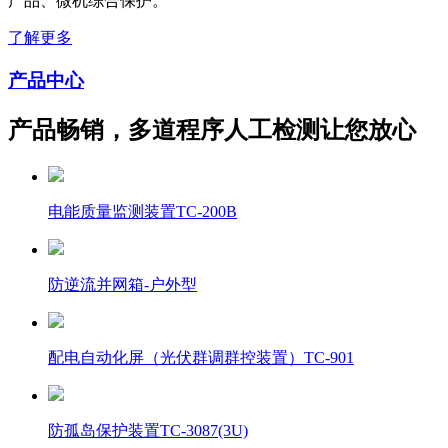
产品、微机综合保护。
了解更多
产品中心
产品畅销，多道程序人工检测让您放心
电能质量监测装置TC-200B
防逆流并网箱-户外型
配电自动化屏（光伏群调群控装置）TC-901
防孤岛保护装置TC-3087(3U)