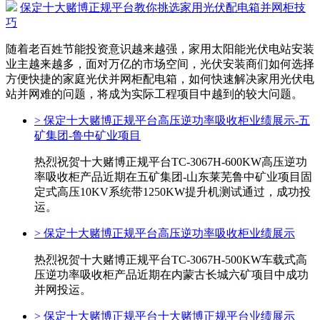
保定十大赌博正规平台教你挑选家用光伏配电箱并网柜技
巧
随着老百姓节能投资意识越来越强，家用太阳能光伏电站安装
业主越来越多，面对万亿的市场空间，光伏安装商们如何选择
方便快捷的家庭光伏并网柜配电箱，如何快速解决家用光伏电
站并网难的问题，将成为实际工程项目中越到的较大问题。
> 保定十大赌博正规平台高压逆功率吸收柜业绩展示-五
矿集团-鲁中矿业项目
热烈祝贺十大赌博正规平台TC-3067H-600KW高压逆功
率吸收柜产品近期在五矿集团-山东莱芜鲁中矿业项目固
定式高压10KV系统带1250KW提升机测试通过，成功投
运。
> 保定十大赌博正规平台高压逆功率吸收柜业绩展示
热烈祝贺十大赌博正规平台TC-3067H-500KW车载式高
压逆功率吸收柜产品近期在内蒙古长城六矿项目中成功
并网投运。
> 保定十大赌博正规平台十大赌博正规平台业绩展示