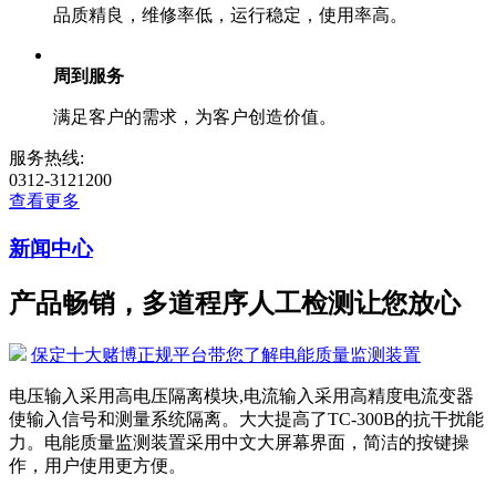
品质精良，维修率低，运行稳定，使用率高。
周到服务
满足客户的需求，为客户创造价值。
服务热线:
0312-3121200
查看更多
新闻中心
产品畅销，多道程序人工检测让您放心
保定十大赌博正规平台带您了解电能质量监测装置
电压输入采用高电压隔离模块,电流输入采用高精度电流变器
使输入信号和测量系统隔离。大大提高了TC-300B的抗干扰能
力。电能质量监测装置采用中文大屏幕界面，简洁的按键操
作，用户使用更方便。