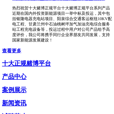
热烈祝贺十大赌博正规平台十大赌博正规平台系列产品
近期在国内外投资新能源项目一举中标及投运，其中包
括银隆电器充电站项目、阳泉综合交通客运枢纽10KV配
电工程、甘肃兰州中石油桃树坪加气加油充电综合服务
站工程充电设备等，投运过程中用户对公司产品给予高
度评价，我公司将携手同行企业界朋友共同发展，支持
国家新能源发展建设！
查看更多
十大正规赌博平台
产品中心
案例展示
新闻资讯