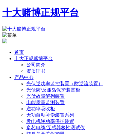
十大赌博正规平台
首页
十大正规赌博平台
公司简介
资质证书
产品中心
光伏逆功率监控装置（防逆流装置）
光伏防/反孤岛保护装置柜
光伏故障解列装置
电能质量监测装置
逆功率吸收柜
无功自动补偿装置系列
发电机逆功率保护装置
多芯电缆/互感器极性测试仪
防孤岛开关保护器