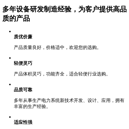
多年设备研发制造经验，为客户提供高品
质的产品
质优价廉
产品质量良好，价格适中，欢迎您的选购。
轻便灵巧
产品体积灵巧，功能齐全，适合轻便行业选购。
品质可靠
多年从事生产电力系统新技术开发、设计、应用，拥有
丰富的生产经验。
适应性强