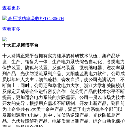
查看更多
高压逆功率吸收柜TC-3067H
查看更多
十大正规赌博平台
十大赌博正规平台拥有实力雄厚的科研技术队伍，集产品研
发、生产、销售为一体，生产电力系统综合自动化、各类电力
保护装置、防孤岛装置、反孤岛装置、微机继电器、逆功率系
列产品、光伏防逆流系列产品、太阳能监测电力软件。公司成
员以年轻人为主，朝气蓬勃、奋发自强，使公司充满活力，不
断向上；同时，公司还和华北电力大学、浙江大学相关院校以
及保定天威等企业进行密切合作，使公司产品的技术水平不断
提高，更加适合电力系统的实际需要。公司一贯以市场为技术
开发的先导，根据用户需求不断研制、开发出新产品。到目前
为止企业共有5大类十余种产品，涵盖了电力系统各个部门以
及新能源发电电站，其中，光伏防逆流产品、光伏防孤岛产
品、光伏故障解列产品、电能质量监测产品、综合自动化保护