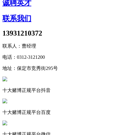
诚聘英才
联系我们
13931210372
联系人：曹经理
电话：0312-3121200
地址：保定市竞秀街295号
十大赌博正规平台抖音
十大赌博正规平台百度
十大赌博正规平台微信