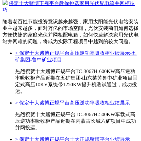
保定十大赌博正规平台教你挑选家用光伏配电箱并网柜技
巧
随着老百姓节能投资意识越来越强，家用太阳能光伏电站安装
业主越来越多，面对万亿的市场空间，光伏安装商们如何选择
方便快捷的家庭光伏并网柜配电箱，如何快速解决家用光伏电
站并网难的问题，将成为实际工程项目中越到的较大问题。
> 保定十大赌博正规平台高压逆功率吸收柜业绩展示-五
矿集团-鲁中矿业项目
热烈祝贺十大赌博正规平台TC-3067H-600KW高压逆功
率吸收柜产品近期在五矿集团-山东莱芜鲁中矿业项目固
定式高压10KV系统带1250KW提升机测试通过，成功投
运。
> 保定十大赌博正规平台高压逆功率吸收柜业绩展示
热烈祝贺十大赌博正规平台TC-3067H-500KW车载式高
压逆功率吸收柜产品近期在内蒙古长城六矿项目中成功
并网投运。
> 保定十大赌博正规平台十大正规赌博平台业绩展示