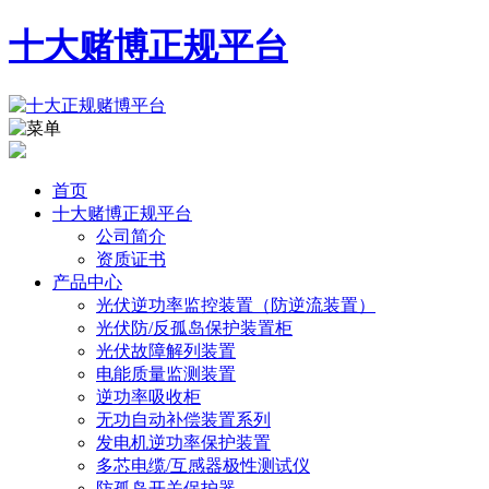
十大赌博正规平台
首页
十大赌博正规平台
公司简介
资质证书
产品中心
光伏逆功率监控装置（防逆流装置）
光伏防/反孤岛保护装置柜
光伏故障解列装置
电能质量监测装置
逆功率吸收柜
无功自动补偿装置系列
发电机逆功率保护装置
多芯电缆/互感器极性测试仪
防孤岛开关保护器