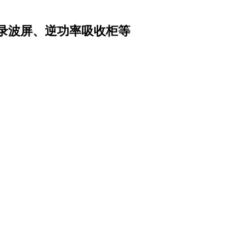
录波屏、逆功率吸收柜等