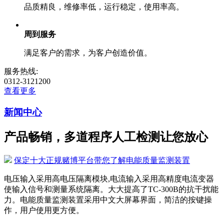
品质精良，维修率低，运行稳定，使用率高。
周到服务
满足客户的需求，为客户创造价值。
服务热线:
0312-3121200
查看更多
新闻中心
产品畅销，多道程序人工检测让您放心
保定十大正规赌博平台带您了解电能质量监测装置
电压输入采用高电压隔离模块,电流输入采用高精度电流变器
使输入信号和测量系统隔离。大大提高了TC-300B的抗干扰能
力。电能质量监测装置采用中文大屏幕界面，简洁的按键操
作，用户使用更方便。