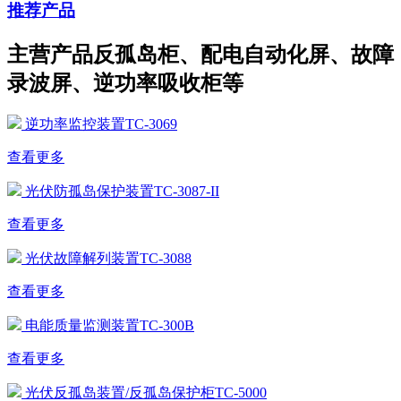
推荐产品
主营产品反孤岛柜、配电自动化屏、故障
录波屏、逆功率吸收柜等
逆功率监控装置TC-3069
查看更多
光伏防孤岛保护装置TC-3087-II
查看更多
光伏故障解列装置TC-3088
查看更多
电能质量监测装置TC-300B
查看更多
光伏反孤岛装置/反孤岛保护柜TC-5000