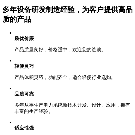
多年设备研发制造经验，为客户提供高品
质的产品
质优价廉
产品质量良好，价格适中，欢迎您的选购。
轻便灵巧
产品体积灵巧，功能齐全，适合轻便行业选购。
品质可靠
多年从事生产电力系统新技术开发、设计、应用，拥有
丰富的生产经验。
适应性强