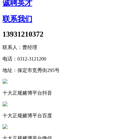
诚聘英才
联系我们
13931210372
联系人：曹经理
电话：0312-3121200
地址：保定市竞秀街295号
十大正规赌博平台抖音
十大正规赌博平台百度
十大正规赌博平台微信