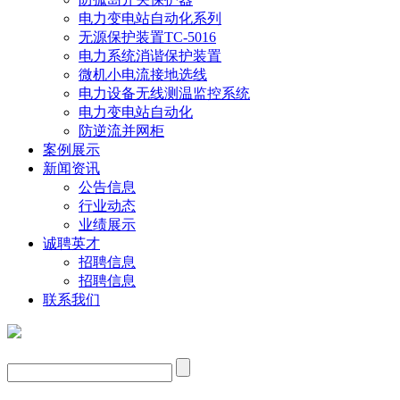
电力变电站自动化系列
无源保护装置TC-5016
电力系统消谐保护装置
微机小电流接地选线
电力设备无线测温监控系统
电力变电站自动化
防逆流并网柜
案例展示
新闻资讯
公告信息
行业动态
业绩展示
诚聘英才
招聘信息
招聘信息
联系我们