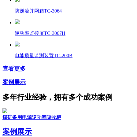
防逆流并网箱TC-3064
逆功率监控屏TC-3067H
电能质量监测装置TC-200B
查看更多
案例展示
多年行业经验，拥有多个成功案例
煤矿备用电源逆功率吸收柜
案例展示