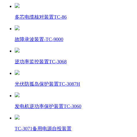
多芯电缆核对装置TC-86
故障录波装置-TC-9000
逆功率监控装置TC-3068
光伏防孤岛保护装置TC-3087H
发电机逆功率保护装置TC-3060
TC-3071备用电源自投装置