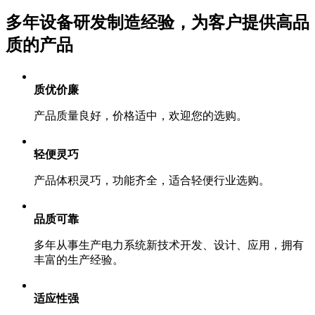
多年设备研发制造经验，为客户提供高品
质的产品
质优价廉
产品质量良好，价格适中，欢迎您的选购。
轻便灵巧
产品体积灵巧，功能齐全，适合轻便行业选购。
品质可靠
多年从事生产电力系统新技术开发、设计、应用，拥有
丰富的生产经验。
适应性强