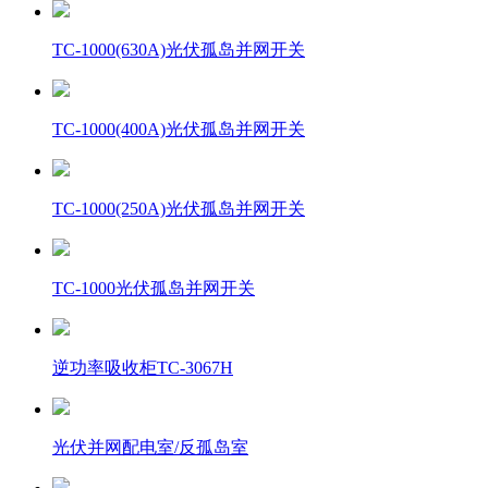
TC-1000(630A)光伏孤岛并网开关
TC-1000(400A)光伏孤岛并网开关
TC-1000(250A)光伏孤岛并网开关
TC-1000光伏孤岛并网开关
逆功率吸收柜TC-3067H
光伏并网配电室/反孤岛室