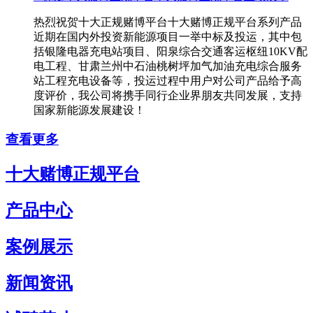
热烈祝贺十大正规赌博平台十大赌博正规平台系列产品
近期在国内外投资新能源项目一举中标及投运，其中包
括银隆电器充电站项目、阳泉综合交通客运枢纽10KV配
电工程、甘肃兰州中石油桃树坪加气加油充电综合服务
站工程充电设备等，投运过程中用户对公司产品给予高
度评价，我公司将携手同行企业界朋友共同发展，支持
国家新能源发展建设！
查看更多
十大赌博正规平台
产品中心
案例展示
新闻资讯