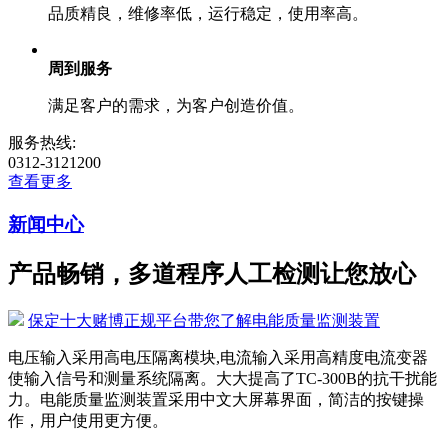
品质精良，维修率低，运行稳定，使用率高。
周到服务
满足客户的需求，为客户创造价值。
服务热线:
0312-3121200
查看更多
新闻中心
产品畅销，多道程序人工检测让您放心
保定十大赌博正规平台带您了解电能质量监测装置
电压输入采用高电压隔离模块,电流输入采用高精度电流变器
使输入信号和测量系统隔离。大大提高了TC-300B的抗干扰能
力。电能质量监测装置采用中文大屏幕界面，简洁的按键操
作，用户使用更方便。