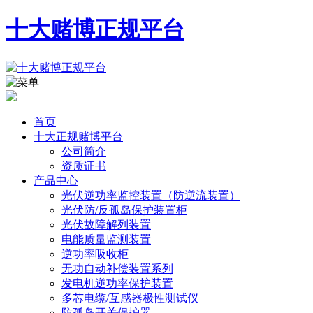
十大赌博正规平台
首页
十大正规赌博平台
公司简介
资质证书
产品中心
光伏逆功率监控装置（防逆流装置）
光伏防/反孤岛保护装置柜
光伏故障解列装置
电能质量监测装置
逆功率吸收柜
无功自动补偿装置系列
发电机逆功率保护装置
多芯电缆/互感器极性测试仪
防孤岛开关保护器