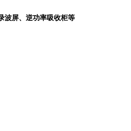
录波屏、逆功率吸收柜等