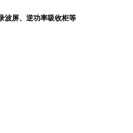
录波屏、逆功率吸收柜等