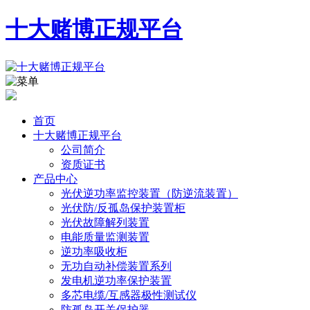
十大赌博正规平台
首页
十大赌博正规平台
公司简介
资质证书
产品中心
光伏逆功率监控装置（防逆流装置）
光伏防/反孤岛保护装置柜
光伏故障解列装置
电能质量监测装置
逆功率吸收柜
无功自动补偿装置系列
发电机逆功率保护装置
多芯电缆/互感器极性测试仪
防孤岛开关保护器