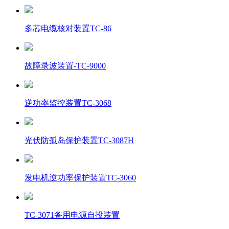
多芯电缆核对装置TC-86
故障录波装置-TC-9000
逆功率监控装置TC-3068
光伏防孤岛保护装置TC-3087H
发电机逆功率保护装置TC-3060
TC-3071备用电源自投装置