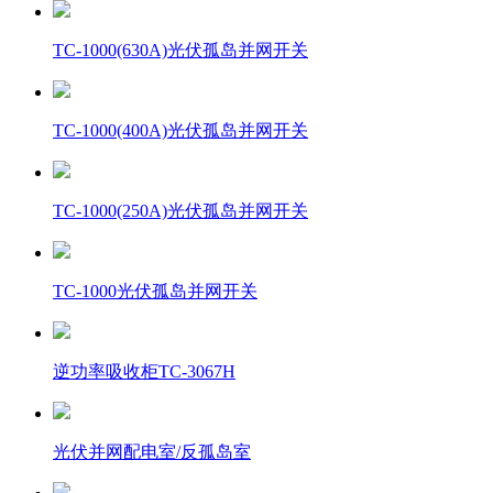
TC-1000(630A)光伏孤岛并网开关
TC-1000(400A)光伏孤岛并网开关
TC-1000(250A)光伏孤岛并网开关
TC-1000光伏孤岛并网开关
逆功率吸收柜TC-3067H
光伏并网配电室/反孤岛室