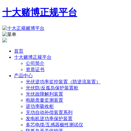
十大赌博正规平台
首页
十大赌博正规平台
公司简介
资质证书
产品中心
光伏逆功率监控装置（防逆流装置）
光伏防/反孤岛保护装置柜
光伏故障解列装置
电能质量监测装置
逆功率吸收柜
无功自动补偿装置系列
发电机逆功率保护装置
多芯电缆/互感器极性测试仪
防孤岛开关保护器