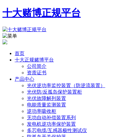
十大赌博正规平台
首页
十大正规赌博平台
公司简介
资质证书
产品中心
光伏逆功率监控装置（防逆流装置）
光伏防/反孤岛保护装置柜
光伏故障解列装置
电能质量监测装置
逆功率吸收柜
无功自动补偿装置系列
发电机逆功率保护装置
多芯电缆/互感器极性测试仪
防孤岛开关保护器