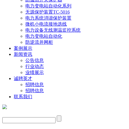
电力变电站自动化系列
无源保护装置TC-5016
电力系统消谐保护装置
微机小电流接地选线
电力设备无线测温监控系统
电力变电站自动化
防逆流并网柜
案例展示
新闻资讯
公告信息
行业动态
业绩展示
诚聘英才
招聘信息
招聘信息
联系我们