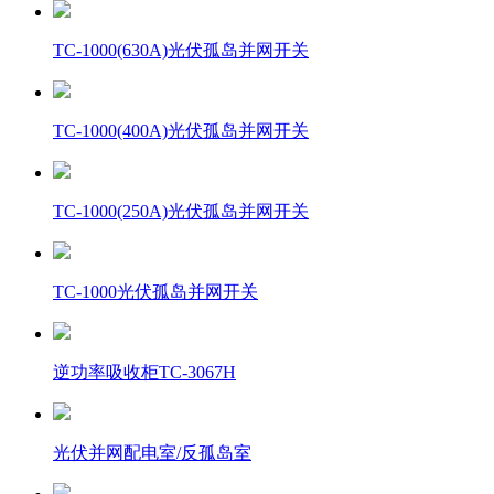
TC-1000(630A)光伏孤岛并网开关
TC-1000(400A)光伏孤岛并网开关
TC-1000(250A)光伏孤岛并网开关
TC-1000光伏孤岛并网开关
逆功率吸收柜TC-3067H
光伏并网配电室/反孤岛室