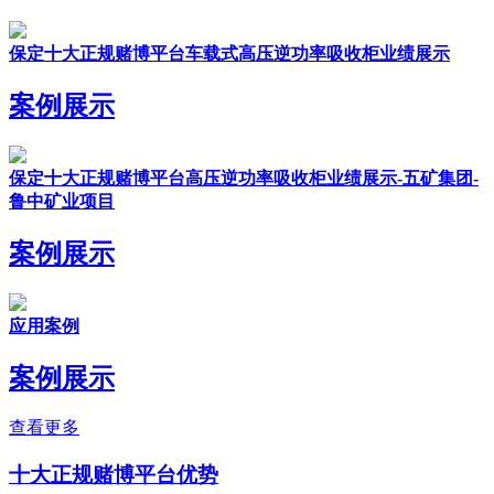
保定十大正规赌博平台车载式高压逆功率吸收柜业绩展示
案例展示
保定十大正规赌博平台高压逆功率吸收柜业绩展示-五矿集团-
鲁中矿业项目
案例展示
应用案例
案例展示
查看更多
十大正规赌博平台优势