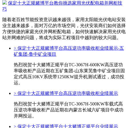
保定十大正规赌博平台教你挑选家用光伏配电箱并网柜技
巧
随着老百姓节能投资意识越来越强，家用太阳能光伏电站安装
业主越来越多，面对万亿的市场空间，光伏安装商们如何选择
方便快捷的家庭光伏并网柜配电箱，如何快速解决家用光伏电
站并网难的问题，将成为实际工程项目中越到的较大问题。
> 保定十大正规赌博平台高压逆功率吸收柜业绩展示-五
矿集团-鲁中矿业项目
热烈祝贺十大赌博正规平台TC-3067H-600KW高压逆功
率吸收柜产品近期在五矿集团-山东莱芜鲁中矿业项目固
定式高压10KV系统带1250KW提升机测试通过，成功投
运。
> 保定十大正规赌博平台高压逆功率吸收柜业绩展示
热烈祝贺十大赌博正规平台TC-3067H-500KW车载式高
压逆功率吸收柜产品近期在内蒙古长城六矿项目中成功
并网投运。
> 保定十大正规赌博平台十大赌博正规平台业绩展示