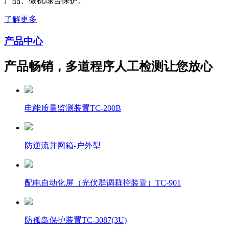
产品、微机综合保护。
了解更多
产品中心
产品畅销，多道程序人工检测让您放心
电能质量监测装置TC-200B
防逆流并网箱-户外型
配电自动化屏（光伏群调群控装置）TC-901
防孤岛保护装置TC-3087(3U)