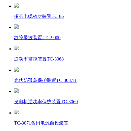
多芯电缆核对装置TC-86
故障录波装置-TC-9000
逆功率监控装置TC-3068
光伏防孤岛保护装置TC-3087H
发电机逆功率保护装置TC-3060
TC-3071备用电源自投装置