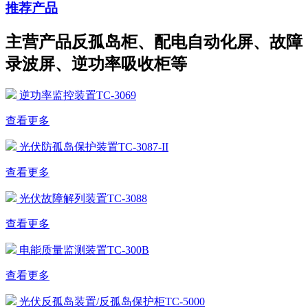
推荐产品
主营产品反孤岛柜、配电自动化屏、故障
录波屏、逆功率吸收柜等
逆功率监控装置TC-3069
查看更多
光伏防孤岛保护装置TC-3087-II
查看更多
光伏故障解列装置TC-3088
查看更多
电能质量监测装置TC-300B
查看更多
光伏反孤岛装置/反孤岛保护柜TC-5000