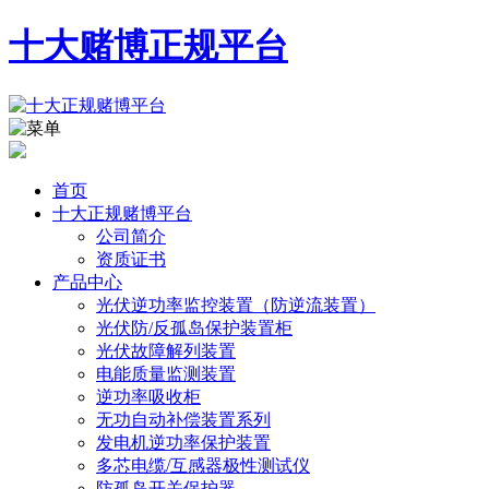
十大赌博正规平台
首页
十大正规赌博平台
公司简介
资质证书
产品中心
光伏逆功率监控装置（防逆流装置）
光伏防/反孤岛保护装置柜
光伏故障解列装置
电能质量监测装置
逆功率吸收柜
无功自动补偿装置系列
发电机逆功率保护装置
多芯电缆/互感器极性测试仪
防孤岛开关保护器