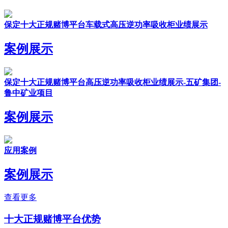
保定十大正规赌博平台车载式高压逆功率吸收柜业绩展示
案例展示
保定十大正规赌博平台高压逆功率吸收柜业绩展示-五矿集团-
鲁中矿业项目
案例展示
应用案例
案例展示
查看更多
十大正规赌博平台优势