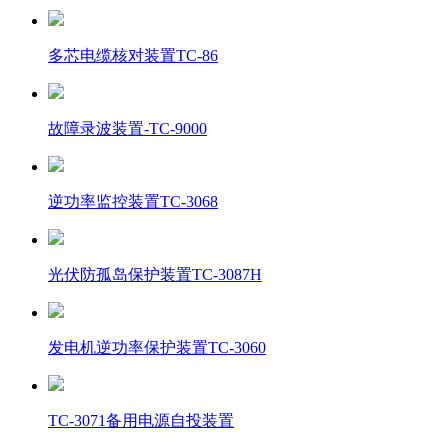
多芯电缆核对装置TC-86
故障录波装置-TC-9000
逆功率监控装置TC-3068
光伏防孤岛保护装置TC-3087H
发电机逆功率保护装置TC-3060
TC-3071备用电源自投装置