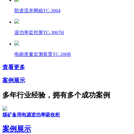
防逆流并网箱TC-3064
逆功率监控屏TC-3067H
电能质量监测装置TC-200B
查看更多
案例展示
多年行业经验，拥有多个成功案例
煤矿备用电源逆功率吸收柜
案例展示