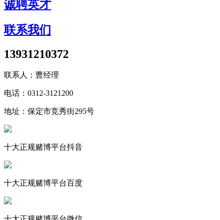
诚聘英才
联系我们
13931210372
联系人：曹经理
电话：0312-3121200
地址：保定市竞秀街295号
十大正规赌博平台抖音
十大正规赌博平台百度
十大正规赌博平台微信