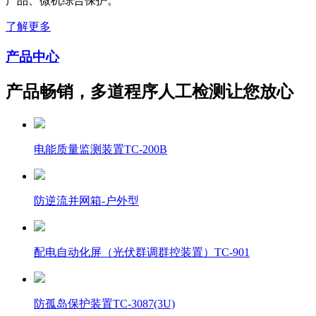
产品、微机综合保护。
了解更多
产品中心
产品畅销，多道程序人工检测让您放心
电能质量监测装置TC-200B
防逆流并网箱-户外型
配电自动化屏（光伏群调群控装置）TC-901
防孤岛保护装置TC-3087(3U)