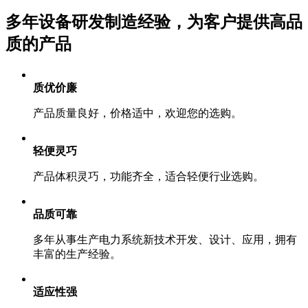
多年设备研发制造经验，为客户提供高品
质的产品
质优价廉
产品质量良好，价格适中，欢迎您的选购。
轻便灵巧
产品体积灵巧，功能齐全，适合轻便行业选购。
品质可靠
多年从事生产电力系统新技术开发、设计、应用，拥有
丰富的生产经验。
适应性强