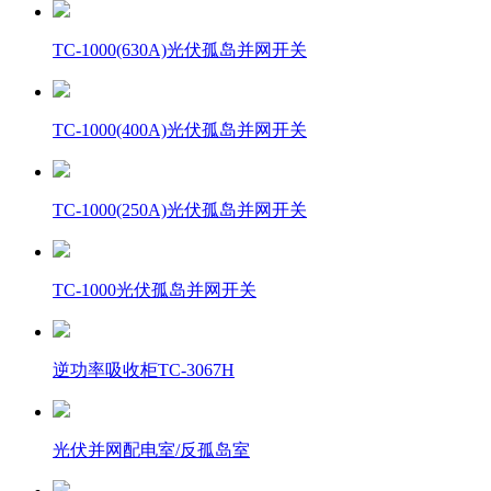
TC-1000(630A)光伏孤岛并网开关
TC-1000(400A)光伏孤岛并网开关
TC-1000(250A)光伏孤岛并网开关
TC-1000光伏孤岛并网开关
逆功率吸收柜TC-3067H
光伏并网配电室/反孤岛室