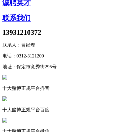
诚聘英才
联系我们
13931210372
联系人：曹经理
电话：0312-3121200
地址：保定市竞秀街295号
十大赌博正规平台抖音
十大赌博正规平台百度
十大赌博正规平台微信