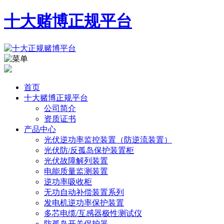
十大赌博正规平台
首页
十大赌博正规平台
公司简介
资质证书
产品中心
光伏逆功率监控装置（防逆流装置）
光伏防/反孤岛保护装置柜
光伏故障解列装置
电能质量监测装置
逆功率吸收柜
无功自动补偿装置系列
发电机逆功率保护装置
多芯电缆/互感器极性测试仪
防孤岛开关保护器