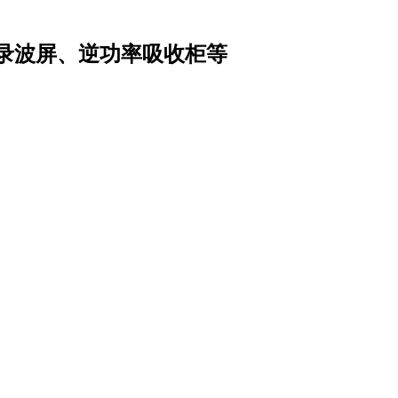
录波屏、逆功率吸收柜等