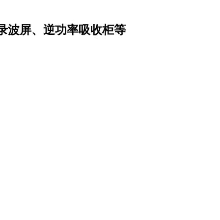
录波屏、逆功率吸收柜等