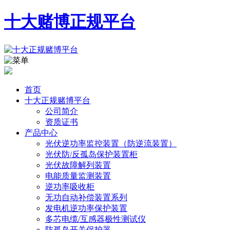
十大赌博正规平台
首页
十大正规赌博平台
公司简介
资质证书
产品中心
光伏逆功率监控装置（防逆流装置）
光伏防/反孤岛保护装置柜
光伏故障解列装置
电能质量监测装置
逆功率吸收柜
无功自动补偿装置系列
发电机逆功率保护装置
多芯电缆/互感器极性测试仪
防孤岛开关保护器