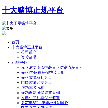
十大赌博正规平台
首页
十大赌博正规平台
公司简介
资质证书
产品中心
光伏逆功率监控装置（防逆流装置）
光伏防/反孤岛保护装置柜
光伏故障解列装置
电能质量监测装置
逆功率吸收柜
无功自动补偿装置系列
发电机逆功率保护装置
多芯电缆/互感器极性测试仪
防孤岛开关保护器