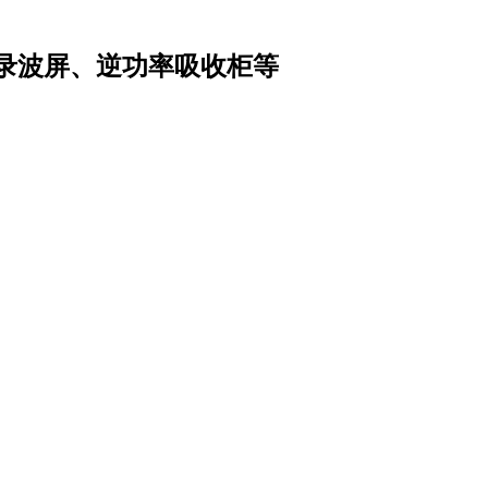
录波屏、逆功率吸收柜等