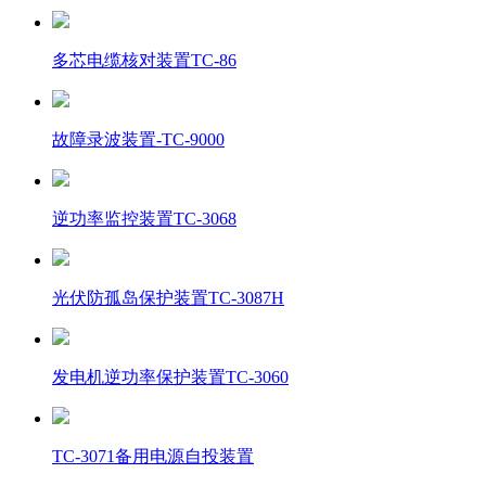
多芯电缆核对装置TC-86
故障录波装置-TC-9000
逆功率监控装置TC-3068
光伏防孤岛保护装置TC-3087H
发电机逆功率保护装置TC-3060
TC-3071备用电源自投装置