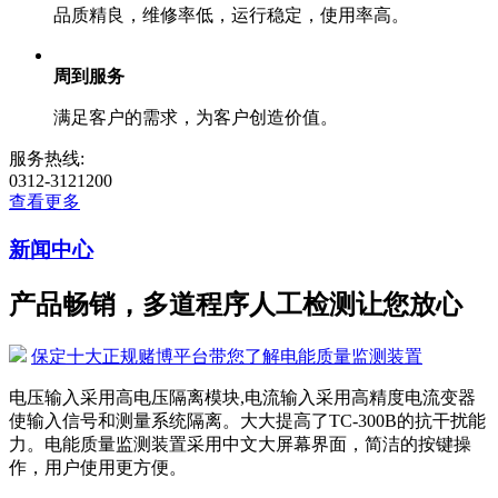
品质精良，维修率低，运行稳定，使用率高。
周到服务
满足客户的需求，为客户创造价值。
服务热线:
0312-3121200
查看更多
新闻中心
产品畅销，多道程序人工检测让您放心
保定十大正规赌博平台带您了解电能质量监测装置
电压输入采用高电压隔离模块,电流输入采用高精度电流变器
使输入信号和测量系统隔离。大大提高了TC-300B的抗干扰能
力。电能质量监测装置采用中文大屏幕界面，简洁的按键操
作，用户使用更方便。