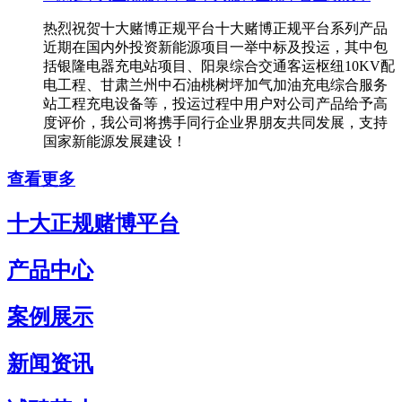
热烈祝贺十大赌博正规平台十大赌博正规平台系列产品
近期在国内外投资新能源项目一举中标及投运，其中包
括银隆电器充电站项目、阳泉综合交通客运枢纽10KV配
电工程、甘肃兰州中石油桃树坪加气加油充电综合服务
站工程充电设备等，投运过程中用户对公司产品给予高
度评价，我公司将携手同行企业界朋友共同发展，支持
国家新能源发展建设！
查看更多
十大正规赌博平台
产品中心
案例展示
新闻资讯