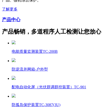
产品、微机综合保护。
了解更多
产品中心
产品畅销，多道程序人工检测让您放心
电能质量监测装置TC-200B
防逆流并网箱-户外型
配电自动化屏（光伏群调群控装置）TC-901
防孤岛保护装置TC-3087(3U)