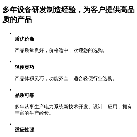
多年设备研发制造经验，为客户提供高品
质的产品
质优价廉
产品质量良好，价格适中，欢迎您的选购。
轻便灵巧
产品体积灵巧，功能齐全，适合轻便行业选购。
品质可靠
多年从事生产电力系统新技术开发、设计、应用，拥有
丰富的生产经验。
适应性强