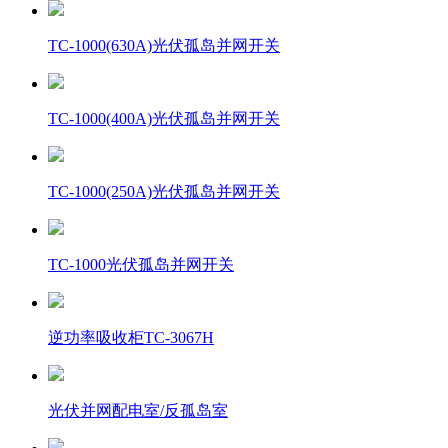
TC-1000(630A)光伏孤岛并网开关
TC-1000(400A)光伏孤岛并网开关
TC-1000(250A)光伏孤岛并网开关
TC-1000光伏孤岛并网开关
逆功率吸收柜TC-3067H
光伏并网配电室/反孤岛室