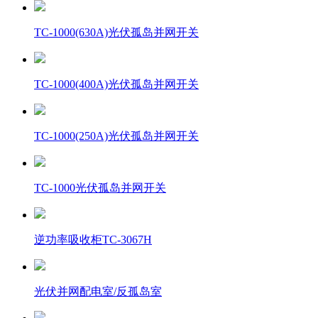
TC-1000(630A)光伏孤岛并网开关
TC-1000(400A)光伏孤岛并网开关
TC-1000(250A)光伏孤岛并网开关
TC-1000光伏孤岛并网开关
逆功率吸收柜TC-3067H
光伏并网配电室/反孤岛室