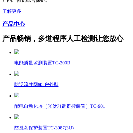
产品、微机综合保护。
了解更多
产品中心
产品畅销，多道程序人工检测让您放心
电能质量监测装置TC-200B
防逆流并网箱-户外型
配电自动化屏（光伏群调群控装置）TC-901
防孤岛保护装置TC-3087(3U)