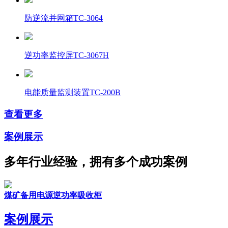
防逆流并网箱TC-3064
逆功率监控屏TC-3067H
电能质量监测装置TC-200B
查看更多
案例展示
多年行业经验，拥有多个成功案例
煤矿备用电源逆功率吸收柜
案例展示