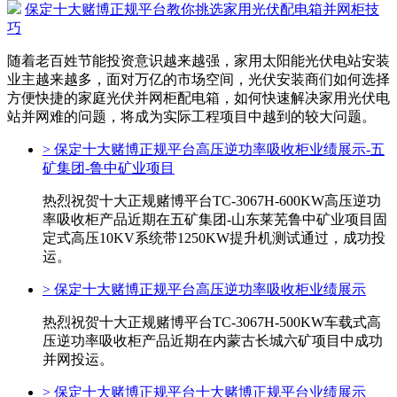
保定十大赌博正规平台教你挑选家用光伏配电箱并网柜技
巧
随着老百姓节能投资意识越来越强，家用太阳能光伏电站安装
业主越来越多，面对万亿的市场空间，光伏安装商们如何选择
方便快捷的家庭光伏并网柜配电箱，如何快速解决家用光伏电
站并网难的问题，将成为实际工程项目中越到的较大问题。
> 保定十大赌博正规平台高压逆功率吸收柜业绩展示-五
矿集团-鲁中矿业项目
热烈祝贺十大正规赌博平台TC-3067H-600KW高压逆功
率吸收柜产品近期在五矿集团-山东莱芜鲁中矿业项目固
定式高压10KV系统带1250KW提升机测试通过，成功投
运。
> 保定十大赌博正规平台高压逆功率吸收柜业绩展示
热烈祝贺十大正规赌博平台TC-3067H-500KW车载式高
压逆功率吸收柜产品近期在内蒙古长城六矿项目中成功
并网投运。
> 保定十大赌博正规平台十大赌博正规平台业绩展示