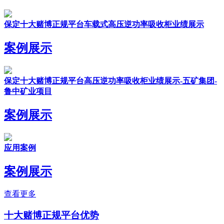
保定十大赌博正规平台车载式高压逆功率吸收柜业绩展示
案例展示
保定十大赌博正规平台高压逆功率吸收柜业绩展示-五矿集团-
鲁中矿业项目
案例展示
应用案例
案例展示
查看更多
十大赌博正规平台优势