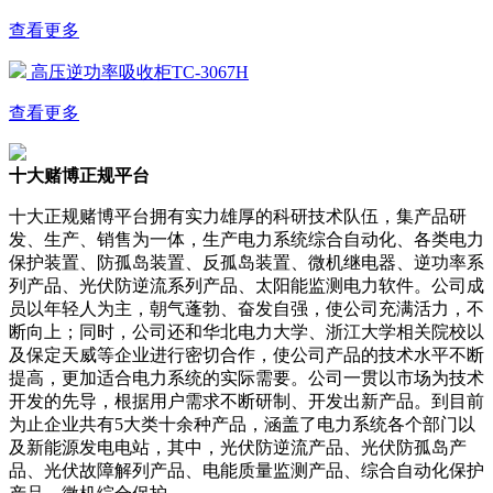
查看更多
高压逆功率吸收柜TC-3067H
查看更多
十大赌博正规平台
十大正规赌博平台拥有实力雄厚的科研技术队伍，集产品研
发、生产、销售为一体，生产电力系统综合自动化、各类电力
保护装置、防孤岛装置、反孤岛装置、微机继电器、逆功率系
列产品、光伏防逆流系列产品、太阳能监测电力软件。公司成
员以年轻人为主，朝气蓬勃、奋发自强，使公司充满活力，不
断向上；同时，公司还和华北电力大学、浙江大学相关院校以
及保定天威等企业进行密切合作，使公司产品的技术水平不断
提高，更加适合电力系统的实际需要。公司一贯以市场为技术
开发的先导，根据用户需求不断研制、开发出新产品。到目前
为止企业共有5大类十余种产品，涵盖了电力系统各个部门以
及新能源发电电站，其中，光伏防逆流产品、光伏防孤岛产
品、光伏故障解列产品、电能质量监测产品、综合自动化保护