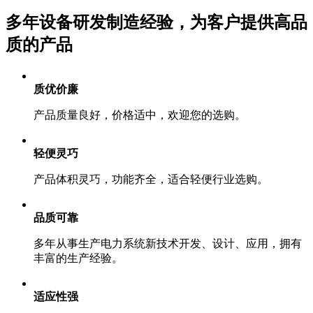
多年设备研发制造经验，为客户提供高品
质的产品
质优价廉
产品质量良好，价格适中，欢迎您的选购。
轻便灵巧
产品体积灵巧，功能齐全，适合轻便行业选购。
品质可靠
多年从事生产电力系统新技术开发、设计、应用，拥有
丰富的生产经验。
适应性强