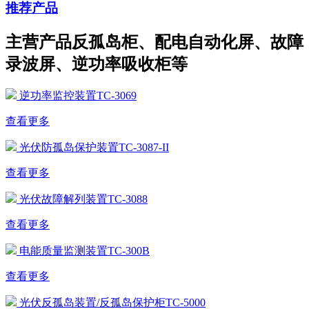
推荐产品
主营产品反孤岛柜、配电自动化屏、故障
录波屏、逆功率吸收柜等
逆功率监控装置TC-3069
查看更多
光伏防孤岛保护装置TC-3087-II
查看更多
光伏故障解列装置TC-3088
查看更多
电能质量监测装置TC-300B
查看更多
光伏反孤岛装置/反孤岛保护柜TC-5000