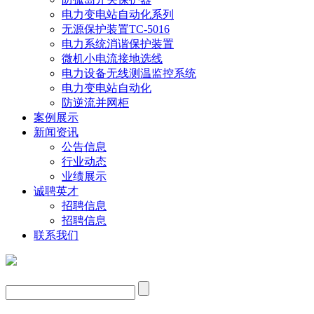
电力变电站自动化系列
无源保护装置TC-5016
电力系统消谐保护装置
微机小电流接地选线
电力设备无线测温监控系统
电力变电站自动化
防逆流并网柜
案例展示
新闻资讯
公告信息
行业动态
业绩展示
诚聘英才
招聘信息
招聘信息
联系我们