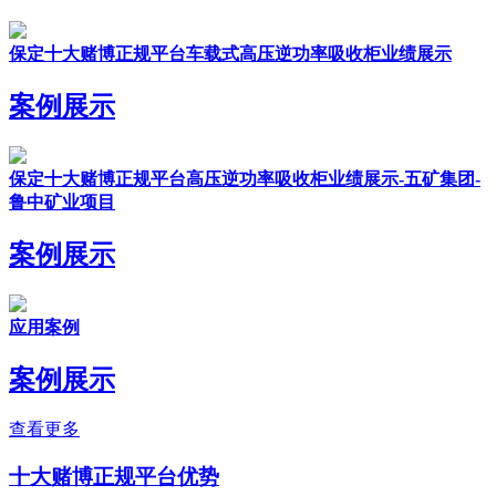
保定十大赌博正规平台车载式高压逆功率吸收柜业绩展示
案例展示
保定十大赌博正规平台高压逆功率吸收柜业绩展示-五矿集团-
鲁中矿业项目
案例展示
应用案例
案例展示
查看更多
十大赌博正规平台优势