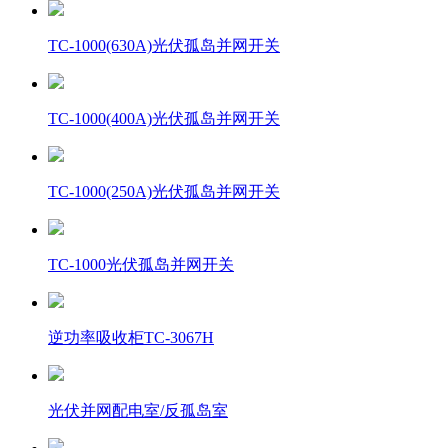
TC-1000(630A)光伏孤岛并网开关
TC-1000(400A)光伏孤岛并网开关
TC-1000(250A)光伏孤岛并网开关
TC-1000光伏孤岛并网开关
逆功率吸收柜TC-3067H
光伏并网配电室/反孤岛室