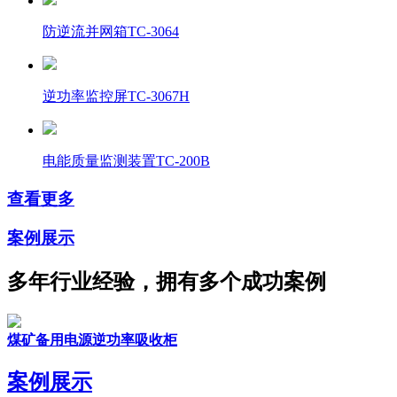
防逆流并网箱TC-3064
逆功率监控屏TC-3067H
电能质量监测装置TC-200B
查看更多
案例展示
多年行业经验，拥有多个成功案例
煤矿备用电源逆功率吸收柜
案例展示