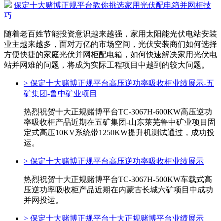
保定十大赌博正规平台教你挑选家用光伏配电箱并网柜技
巧
随着老百姓节能投资意识越来越强，家用太阳能光伏电站安装
业主越来越多，面对万亿的市场空间，光伏安装商们如何选择
方便快捷的家庭光伏并网柜配电箱，如何快速解决家用光伏电
站并网难的问题，将成为实际工程项目中越到的较大问题。
> 保定十大赌博正规平台高压逆功率吸收柜业绩展示-五
矿集团-鲁中矿业项目
热烈祝贺十大正规赌博平台TC-3067H-600KW高压逆功
率吸收柜产品近期在五矿集团-山东莱芜鲁中矿业项目固
定式高压10KV系统带1250KW提升机测试通过，成功投
运。
> 保定十大赌博正规平台高压逆功率吸收柜业绩展示
热烈祝贺十大正规赌博平台TC-3067H-500KW车载式高
压逆功率吸收柜产品近期在内蒙古长城六矿项目中成功
并网投运。
> 保定十大赌博正规平台十大正规赌博平台业绩展示