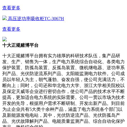
查看更多
高压逆功率吸收柜TC-3067H
查看更多
十大正规赌博平台
十大正规赌博平台拥有实力雄厚的科研技术队伍，集产品研
发、生产、销售为一体，生产电力系统综合自动化、各类电力
保护装置、防孤岛装置、反孤岛装置、微机继电器、逆功率系
列产品、光伏防逆流系列产品、太阳能监测电力软件。公司成
员以年轻人为主，朝气蓬勃、奋发自强，使公司充满活力，不
断向上；同时，公司还和华北电力大学、浙江大学相关院校以
及保定天威等企业进行密切合作，使公司产品的技术水平不断
提高，更加适合电力系统的实际需要。公司一贯以市场为技术
开发的先导，根据用户需求不断研制、开发出新产品。到目前
为止企业共有5大类十余种产品，涵盖了电力系统各个部门以
及新能源发电电站，其中，光伏防逆流产品、光伏防孤岛产
品、光伏故障解列产品、电能质量监测产品、综合自动化保护