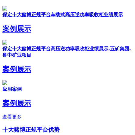
保定十大赌博正规平台车载式高压逆功率吸收柜业绩展示
案例展示
保定十大赌博正规平台高压逆功率吸收柜业绩展示-五矿集团-
鲁中矿业项目
案例展示
应用案例
案例展示
查看更多
十大赌博正规平台优势