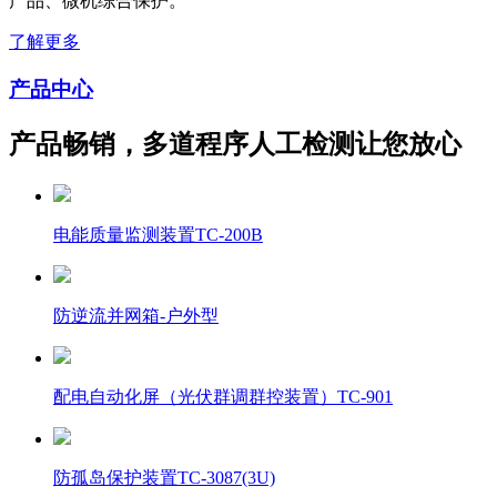
产品、微机综合保护。
了解更多
产品中心
产品畅销，多道程序人工检测让您放心
电能质量监测装置TC-200B
防逆流并网箱-户外型
配电自动化屏（光伏群调群控装置）TC-901
防孤岛保护装置TC-3087(3U)