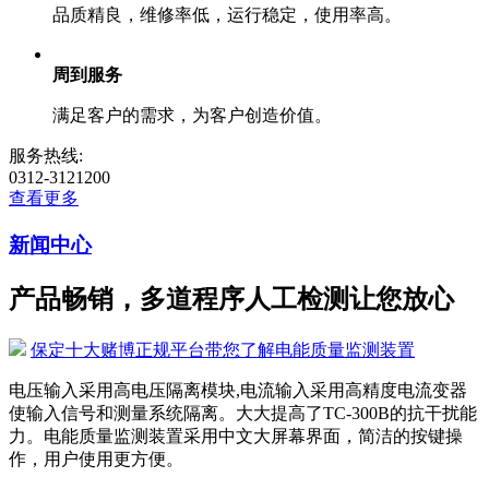
品质精良，维修率低，运行稳定，使用率高。
周到服务
满足客户的需求，为客户创造价值。
服务热线:
0312-3121200
查看更多
新闻中心
产品畅销，多道程序人工检测让您放心
保定十大赌博正规平台带您了解电能质量监测装置
电压输入采用高电压隔离模块,电流输入采用高精度电流变器
使输入信号和测量系统隔离。大大提高了TC-300B的抗干扰能
力。电能质量监测装置采用中文大屏幕界面，简洁的按键操
作，用户使用更方便。