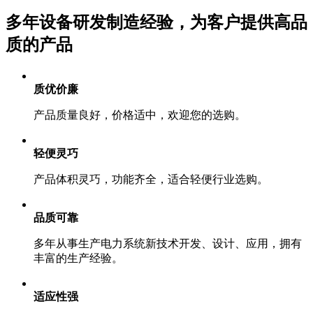
多年设备研发制造经验，为客户提供高品
质的产品
质优价廉
产品质量良好，价格适中，欢迎您的选购。
轻便灵巧
产品体积灵巧，功能齐全，适合轻便行业选购。
品质可靠
多年从事生产电力系统新技术开发、设计、应用，拥有
丰富的生产经验。
适应性强