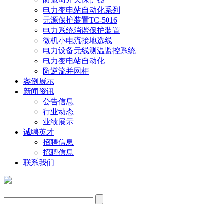
电力变电站自动化系列
无源保护装置TC-5016
电力系统消谐保护装置
微机小电流接地选线
电力设备无线测温监控系统
电力变电站自动化
防逆流并网柜
案例展示
新闻资讯
公告信息
行业动态
业绩展示
诚聘英才
招聘信息
招聘信息
联系我们