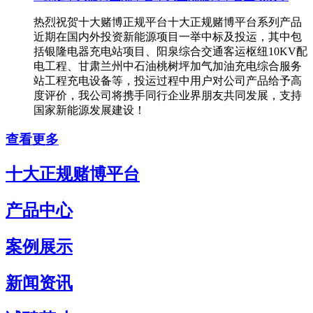
热烈祝贺十大赌博正规平台十大正规赌博平台系列产品
近期在国内外投资新能源项目一举中标及投运，其中包
括银隆电器充电站项目、阳泉综合交通客运枢纽10KV配
电工程、甘肃兰州中石油桃树坪加气加油充电综合服务
站工程充电设备等，投运过程中用户对公司产品给予高
度评价，我公司将携手同行企业界朋友共同发展，支持
国家新能源发展建设！
查看更多
十大正规赌博平台
产品中心
案例展示
新闻资讯