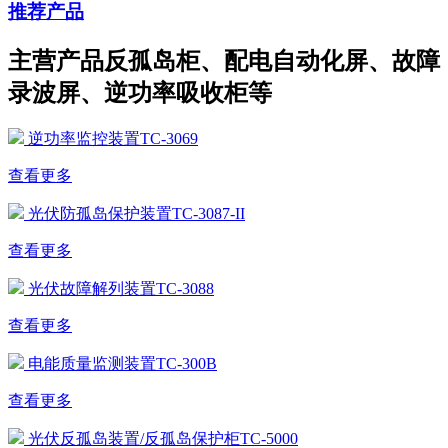
推荐产品
主营产品反孤岛柜、配电自动化屏、故障
录波屏、逆功率吸收柜等
逆功率监控装置TC-3069
查看更多
光伏防孤岛保护装置TC-3087-II
查看更多
光伏故障解列装置TC-3088
查看更多
电能质量监测装置TC-300B
查看更多
光伏反孤岛装置/反孤岛保护柜TC-5000