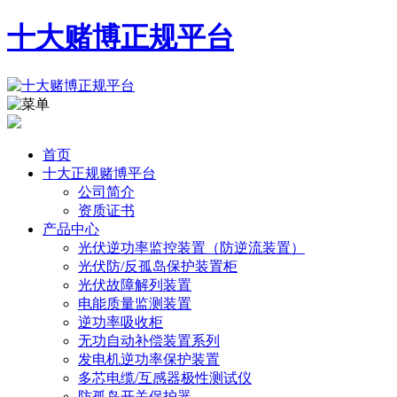
十大赌博正规平台
首页
十大正规赌博平台
公司简介
资质证书
产品中心
光伏逆功率监控装置（防逆流装置）
光伏防/反孤岛保护装置柜
光伏故障解列装置
电能质量监测装置
逆功率吸收柜
无功自动补偿装置系列
发电机逆功率保护装置
多芯电缆/互感器极性测试仪
防孤岛开关保护器