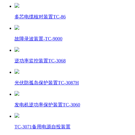
多芯电缆核对装置TC-86
故障录波装置-TC-9000
逆功率监控装置TC-3068
光伏防孤岛保护装置TC-3087H
发电机逆功率保护装置TC-3060
TC-3071备用电源自投装置