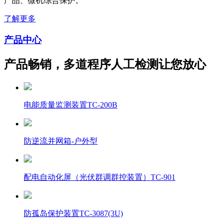
产品、微机综合保护。
了解更多
产品中心
产品畅销，多道程序人工检测让您放心
电能质量监测装置TC-200B
防逆流并网箱-户外型
配电自动化屏（光伏群调群控装置）TC-901
防孤岛保护装置TC-3087(3U)