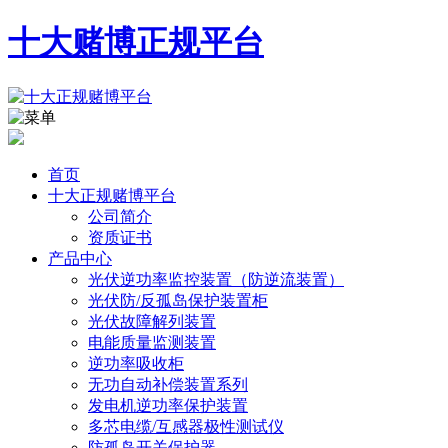
十大赌博正规平台
首页
十大正规赌博平台
公司简介
资质证书
产品中心
光伏逆功率监控装置（防逆流装置）
光伏防/反孤岛保护装置柜
光伏故障解列装置
电能质量监测装置
逆功率吸收柜
无功自动补偿装置系列
发电机逆功率保护装置
多芯电缆/互感器极性测试仪
防孤岛开关保护器