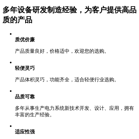
多年设备研发制造经验，为客户提供高品
质的产品
质优价廉
产品质量良好，价格适中，欢迎您的选购。
轻便灵巧
产品体积灵巧，功能齐全，适合轻便行业选购。
品质可靠
多年从事生产电力系统新技术开发、设计、应用，拥有
丰富的生产经验。
适应性强