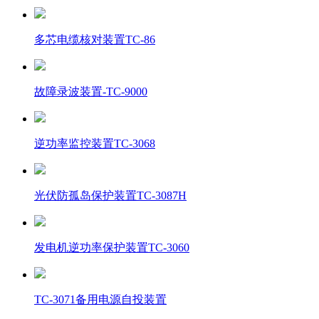
多芯电缆核对装置TC-86
故障录波装置-TC-9000
逆功率监控装置TC-3068
光伏防孤岛保护装置TC-3087H
发电机逆功率保护装置TC-3060
TC-3071备用电源自投装置