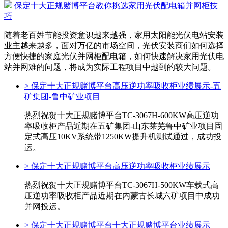
保定十大正规赌博平台教你挑选家用光伏配电箱并网柜技
巧
随着老百姓节能投资意识越来越强，家用太阳能光伏电站安装
业主越来越多，面对万亿的市场空间，光伏安装商们如何选择
方便快捷的家庭光伏并网柜配电箱，如何快速解决家用光伏电
站并网难的问题，将成为实际工程项目中越到的较大问题。
> 保定十大正规赌博平台高压逆功率吸收柜业绩展示-五
矿集团-鲁中矿业项目
热烈祝贺十大正规赌博平台TC-3067H-600KW高压逆功
率吸收柜产品近期在五矿集团-山东莱芜鲁中矿业项目固
定式高压10KV系统带1250KW提升机测试通过，成功投
运。
> 保定十大正规赌博平台高压逆功率吸收柜业绩展示
热烈祝贺十大正规赌博平台TC-3067H-500KW车载式高
压逆功率吸收柜产品近期在内蒙古长城六矿项目中成功
并网投运。
> 保定十大正规赌博平台十大正规赌博平台业绩展示