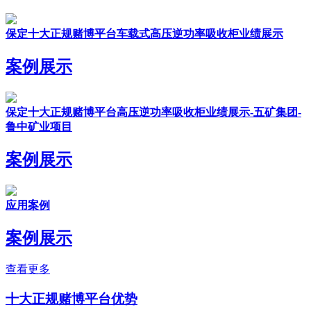
保定十大正规赌博平台车载式高压逆功率吸收柜业绩展示
案例展示
保定十大正规赌博平台高压逆功率吸收柜业绩展示-五矿集团-
鲁中矿业项目
案例展示
应用案例
案例展示
查看更多
十大正规赌博平台优势