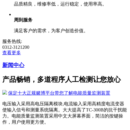
品质精良，维修率低，运行稳定，使用率高。
周到服务
满足客户的需求，为客户创造价值。
服务热线:
0312-3121200
查看更多
新闻中心
产品畅销，多道程序人工检测让您放心
保定十大正规赌博平台带您了解电能质量监测装置
电压输入采用高电压隔离模块,电流输入采用高精度电流变器
使输入信号和测量系统隔离。大大提高了TC-300B的抗干扰能
力。电能质量监测装置采用中文大屏幕界面，简洁的按键操
作，用户使用更方便。