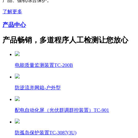
产品、微机综合保护。
了解更多
产品中心
产品畅销，多道程序人工检测让您放心
电能质量监测装置TC-200B
防逆流并网箱-户外型
配电自动化屏（光伏群调群控装置）TC-901
防孤岛保护装置TC-3087(3U)