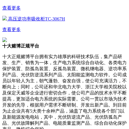
查看更多
高压逆功率吸收柜TC-3067H
查看更多
十大赌博正规平台
十大正规赌博平台拥有实力雄厚的科研技术队伍，集产品研
发、生产、销售为一体，生产电力系统综合自动化、各类电力
保护装置、防孤岛装置、反孤岛装置、微机继电器、逆功率系
列产品、光伏防逆流系列产品、太阳能监测电力软件。公司成
员以年轻人为主，朝气蓬勃、奋发自强，使公司充满活力，不
断向上；同时，公司还和华北电力大学、浙江大学相关院校以
及保定天威等企业进行密切合作，使公司产品的技术水平不断
提高，更加适合电力系统的实际需要。公司一贯以市场为技术
开发的先导，根据用户需求不断研制、开发出新产品。到目前
为止企业共有5大类十余种产品，涵盖了电力系统各个部门以
及新能源发电电站，其中，光伏防逆流产品、光伏防孤岛产
品、光伏故障解列产品、电能质量监测产品、综合自动化保护