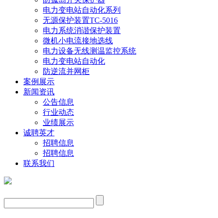
电力变电站自动化系列
无源保护装置TC-5016
电力系统消谐保护装置
微机小电流接地选线
电力设备无线测温监控系统
电力变电站自动化
防逆流并网柜
案例展示
新闻资讯
公告信息
行业动态
业绩展示
诚聘英才
招聘信息
招聘信息
联系我们