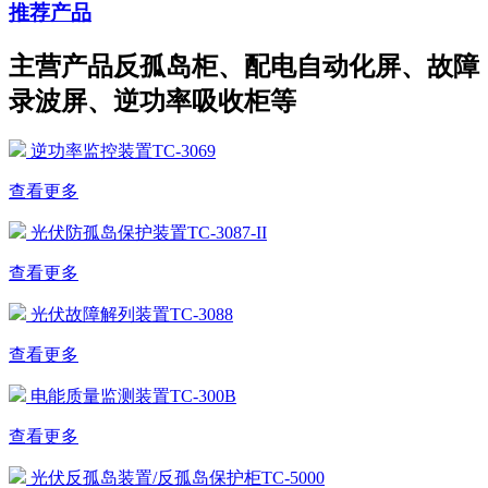
推荐产品
主营产品反孤岛柜、配电自动化屏、故障
录波屏、逆功率吸收柜等
逆功率监控装置TC-3069
查看更多
光伏防孤岛保护装置TC-3087-II
查看更多
光伏故障解列装置TC-3088
查看更多
电能质量监测装置TC-300B
查看更多
光伏反孤岛装置/反孤岛保护柜TC-5000