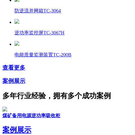
防逆流并网箱TC-3064
逆功率监控屏TC-3067H
电能质量监测装置TC-200B
查看更多
案例展示
多年行业经验，拥有多个成功案例
煤矿备用电源逆功率吸收柜
案例展示