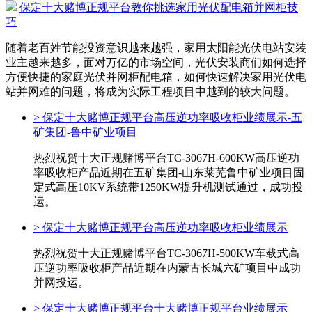
保定十大赌博正规平台教你挑选家用光伏配电箱并网柜技
巧
随着老百姓节能投资意识越来越强，家用太阳能光伏电站安装
业主越来越多，面对万亿的市场空间，光伏安装商们如何选择
方便快捷的家庭光伏并网柜配电箱，如何快速解决家用光伏电
站并网难的问题，将成为实际工程项目中越到的较大问题。
> 保定十大赌博正规平台高压逆功率吸收柜业绩展示-五
矿集团-鲁中矿业项目
热烈祝贺十大正规赌博平台TC-3067H-600KW高压逆功
率吸收柜产品近期在五矿集团-山东莱芜鲁中矿业项目固
定式高压10KV系统带1250KW提升机测试通过，成功投
运。
> 保定十大赌博正规平台高压逆功率吸收柜业绩展示
热烈祝贺十大正规赌博平台TC-3067H-500KW车载式高
压逆功率吸收柜产品近期在内蒙古长城六矿项目中成功
并网投运。
> 保定十大赌博正规平台十大赌博正规平台业绩展示