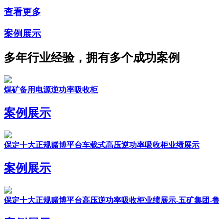
查看更多
案例展示
多年行业经验，拥有多个成功案例
煤矿备用电源逆功率吸收柜
案例展示
保定十大正规赌博平台车载式高压逆功率吸收柜业绩展示
案例展示
保定十大正规赌博平台高压逆功率吸收柜业绩展示-五矿集团-