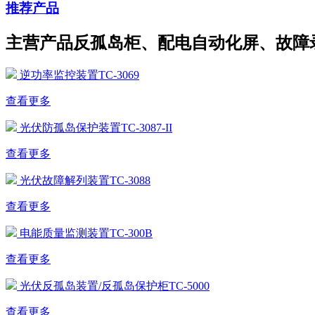
推荐产品
主营产品反孤岛柜、配电自动化屏、故障
逆功率监控装置TC-3069
查看更多
光伏防孤岛保护装置TC-3087-II
查看更多
光伏故障解列装置TC-3088
查看更多
电能质量监测装置TC-300B
查看更多
光伏反孤岛装置/反孤岛保护柜TC-5000
查看更多