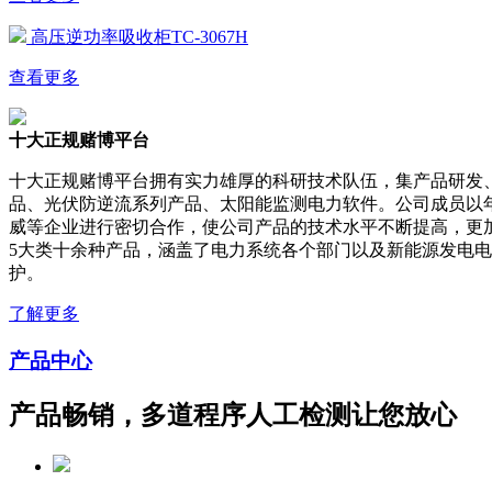
高压逆功率吸收柜TC-3067H
查看更多
十大正规赌博平台
十大正规赌博平台拥有实力雄厚的科研技术队伍，集产品研发
品、光伏防逆流系列产品、太阳能监测电力软件。公司成员以
威等企业进行密切合作，使公司产品的技术水平不断提高，更
5大类十余种产品，涵盖了电力系统各个部门以及新能源发电
护。
了解更多
产品中心
产品畅销，多道程序人工检测让您放心