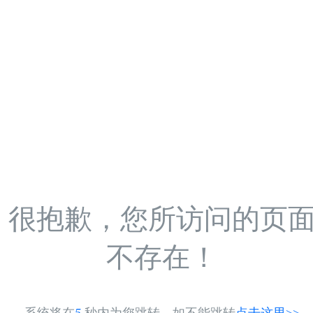
很抱歉，您所访问的页
不存在！
系统将在
5
秒内为您跳转，如不能跳转
点击这里>>